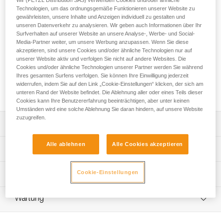
Das zum Canyoning konzipierte benutzerfreundliche und
Technologien, um das ordnungsgemäße Funktionieren unserer Website zu
längenverstellbare DUAL CANYON GUIDE-Verbindungsmittel
gewährleisten, unsere Inhalte und Anzeigen individuell zu gestalten und
ist für fortgeschrittene Canyongeher/-innen und
unseren Datenverkehr zu analysieren. Wir geben auch Informationen über Ihr
Canyonführer /-innen bestimmt. Es dient zur Fortbewegung
Surfverhalten auf unserer Website an unsere Analyse-, Werbe- und Social-
an einem Seilgeländer, zum Passieren von
Media-Partner weiter, um unsere Werbung anzupassen. Wenn Sie diese
akzeptieren, sind unsere Cookies und/oder ähnliche Technologien nur auf
Zwischensicherungen und zur Selbstsicherung am
unserer Website aktiv und verfolgen Sie nicht auf andere Websites. Die
Standplatz. Es wird direkt am Mittelstift der aufschraubbaren
Cookies und/oder ähnliche Technologien unserer Partner werden Sie während
Öse des CANYON GUIDE-Gurts befestigt. Die ergonomisch
Ihres gesamten Surfens verfolgen. Sie können Ihre Einwilligung jederzeit
geformte ADJUST-Einstellvorrichtung ermöglicht eine
widerrufen, indem Sie auf den Link „Cookie-Einstellungen“ klicken, der sich am
schnelle und einfache Anpassung.
unteren Rand der Website befindet. Die Ablehnung aller oder eines Teils dieser
Cookies kann Ihre Benutzererfahrung beeinträchtigen, aber unter keinen
Umständen wird eine solche Ablehnung Sie daran hindern, auf unsere Website
zuzugreifen.
Leistungsverzeichnis
Alle ablehnen
Alle Cookies akzeptieren
Für selbständige Canyongeher/-innen und Canyonführer/-
Technische Spezifikationen
innen bestimmtes benutzerfreundliches Verbindungsmittel:
- Wird direkt am Mittelstift der aufschraubbaren Öse des
Länge des fixen Strangs: 65 cm
Cookie-Einstellungen
Technische Informationen
CANYON GUIDE-Gurts befestigt.
Länge des einstellbaren Strangs: 15 bis 85 cm
- Einfache, schnelle Anpassung des einstellbaren Strangs
Gebrauchsanleitung
mit einer Hand dank der ADJUST-Einstellvorrichtung.
Gewicht: 160 g
Wartung
Das PDF herunterladen technical-notice-DUAL-CANYON-
- Durch die Öse in der ADJUST-Einstellvorrichtung kann
GUIDE-2
Zertifizierung(en): CE EN 17520, UKCA
eine Reepschnur gefädelt werden, um das System unter
Ablauf der PSA-Prüfung