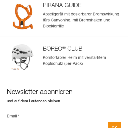
Importieren und exportieren Sie problemlos die Daten
Falldämpfer. Diese Verbindungsmittel dürfen daher nur
PIRANA GUIDE
Ihrer vorhandenen PSA-Bestände.
verwendet werden, wenn in Sturzsituationen der
Sehen Sie sich die Geschichte eines Produkts ab dem
Abseilgerät mit dosierbarer Bremswirkung
Sturzfaktor unter 1 liegt.
Herstellungsdatum an.
fürs Canyoning, mit Bremshaken und
Blockierrille
Mehr erfahren
®
BOREO
CLUB
Komfortabler Helm mit verstärktem
Kopfschutz (5er-Pack)
Newsletter abonnieren
und auf dem Laufenden bleiben
Email *