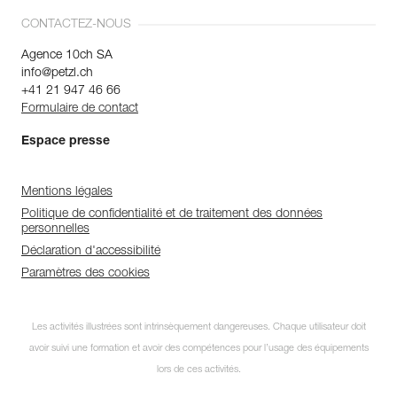
CONTACTEZ-NOUS
Agence 10ch SA
info@petzl.ch
+41 21 947 46 66
Formulaire de contact
Espace presse
Mentions légales
Politique de confidentialité et de traitement des données
personnelles
Déclaration d'accessibilité
Paramètres des cookies
Les activités illustrées sont intrinsèquement dangereuses. Chaque utilisateur doit
avoir suivi une formation et avoir des compétences pour l’usage des équipements
lors de ces activités.