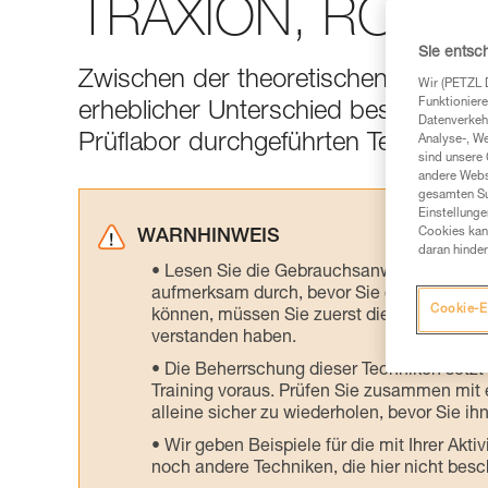
TRAXION, ROLLC
Sie entsc
Zwischen der theoretischen Effizienz
Wir (PETZL 
Funktioniere
erheblicher Unterschied bestehen. Hi
Datenverkehr
Prüflabor durchgeführten Tests.
Analyse-, W
sind unsere 
andere Webs
gesamten Sur
Einstellunge
Cookies kann
WARNHINWEIS
daran hinder
Lesen Sie die Gebrauchsanweisungen der 
aufmerksam durch, bevor Sie diesen zu Ra
Cookie-E
können, müssen Sie zuerst die in der Gebr
verstanden haben.
Die Beherrschung dieser Techniken setzt
Training voraus. Prüfen Sie zusammen mit e
alleine sicher zu wiederholen, bevor Sie ih
Wir geben Beispiele für die mit Ihrer Akt
noch andere Techniken, die hier nicht bes