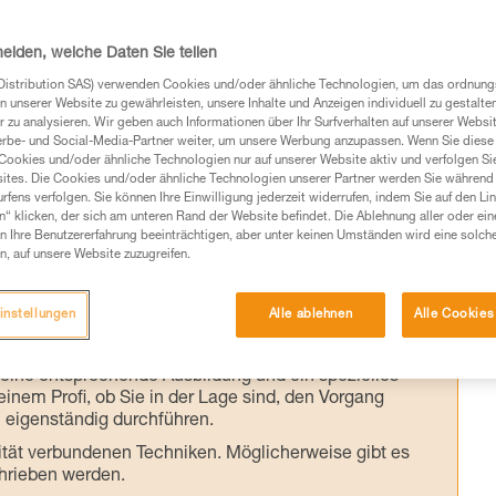
LIP usw.
heiden, welche Daten Sie teilen
 eines Flaschenzugs und der Realität kann e
Distribution SAS) verwenden Cookies und/oder ähnliche Technologien, um das ordnu
n unserer Website zu gewährleisten, unsere Inhalte und Anzeigen individuell zu gestalte
er sind die Ergebnisse der von Petzl im
 zu analysieren. Wir geben auch Informationen über Ihr Surfverhalten auf unserer Websi
erbe- und Social-Media-Partner weiter, um unsere Werbung anzupassen. Wenn Sie diese 
Cookies und/oder ähnliche Technologien nur auf unserer Website aktiv und verfolgen Sie
ites. Die Cookies und/oder ähnliche Technologien unserer Partner werden Sie während 
fens verfolgen. Sie können Ihre Einwilligung jederzeit widerrufen, indem Sie auf den Li
n“ klicken, der sich am unteren Rand der Website befindet. Die Ablehnung aller oder ein
 Ihre Benutzererfahrung beeinträchtigen, aber unter keinen Umständen wird eine solch
n, auf unsere Website zuzugreifen.
Produkte, um die es in diesem Tech Tipp geht,
te ziehen. Um diese Zusatzinformationen verstehen zu
instellungen
Alle ablehnen
Alle Cookies
auchsanweisung enthaltenen Informationen richtig
 eine entsprechende Ausbildung und ein spezielles
inem Profi, ob Sie in der Lage sind, den Vorgang
n eigenständig durchführen.
ivität verbundenen Techniken. Möglicherweise gibt es
chrieben werden.