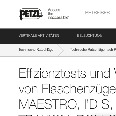
BETREIBER
VERTIKALE AKTIVITÄTEN
BELEUCHTUNG
Technische Ratschläge
Technische Ratschläge nach P
Effizienztests und Wirkungsgrad von Flaschenzügen mit M
Effizienztests un
von Flaschenzüge
MAESTRO, I’D S