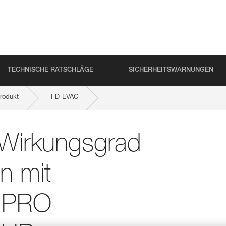
TECHNISCHE RATSCHLÄGE
SICHERHEITSWARNUNGEN
rodukt
I-D-EVAC
AESTRO, I’D S, PRO TRAXION, ROLLCLIP usw.
d Wirkungsgrad
n mit
, PRO