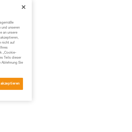
in
ngsgemäße
n und unseren
te an unsere
akzeptieren,
 nicht auf
Ihres
nk „Cookie-
es Teils dieser
e Ablehnung Sie
 akzeptieren