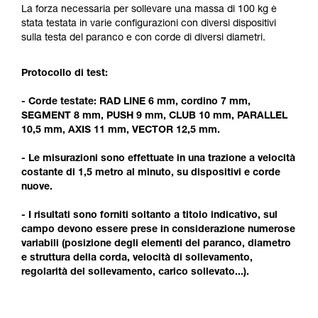
formazione ed un addestramento specifico.
La forza necessaria per sollevare una massa di 100 kg è
Verificate con un professionista la vostra
stata testata in varie configurazioni con diversi dispositivi
capacità di rifare la manovra, da soli, in piena
sulla testa del paranco e con corde di diversi diametri.
sicurezza, prima di riprodurla autonomamente.
Forniamo esempi di tecniche relative alla vostra
Protocollo di test:
attività. Ne possono esistere altre che non
vengono qui descritte.
- Corde testate: RAD LINE 6 mm, cordino 7 mm,
SEGMENT 8 mm, PUSH 9 mm, CLUB 10 mm, PARALLEL
10,5 mm, AXIS 11 mm, VECTOR 12,5 mm.
- Le misurazioni sono effettuate in una trazione a velocità
costante di 1,5 metro al minuto, su dispositivi e corde
nuove.
- I risultati sono forniti soltanto a titolo indicativo, sul
campo devono essere prese in considerazione numerose
variabili (posizione degli elementi del paranco, diametro
e struttura della corda, velocità di sollevamento,
regolarità del sollevamento, carico sollevato...).