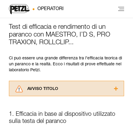
OPERATORI
Test di efficacia e rendimento di un
paranco con MAESTRO, I’D S, PRO
TRAXION, ROLLCLIP...
Ci può essere una grande differenza tra l’efficacia teorica di
un paranco e la realtà. Ecco i risultati di prove effettuate nel
laboratorio Petzl.
AVVISO TITOLO
Leggere attentamente le istruzioni tecniche dei
prodotti utilizzati in questo consiglio prima di
consultarlo. Dovete aver compreso le
1. Efficacia in base al dispositivo utilizzato
informazioni dell’istruzione tecnica per poter
sulla testa del paranco
capire queste ulteriori informazioni.
La padronanza di queste tecniche richiede una