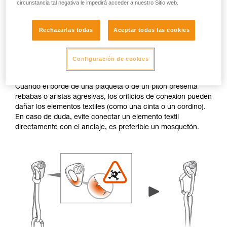
circunstancia tal negativa le impedirá acceder a nuestro Sitio web.
Rechazarlas todas
Aceptar todas las cookies
Configuración de cookies
Rebabas y aristas agresivas
Cuando el borde de una plaqueta o de un pitón presenta
rebabas o aristas agresivas, los orificios de conexión pueden
dañar los elementos textiles (como una cinta o un cordino).
En caso de duda, evite conectar un elemento textil
directamente con el anclaje, es preferible un mosquetón.