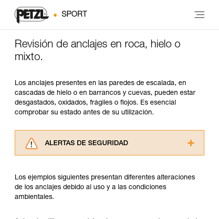
SPORT
Revisión de anclajes en roca, hielo o
mixto.
Los anclajes presentes en las paredes de escalada, en
cascadas de hielo o en barrancos y cuevas, pueden estar
desgastados, oxidados, frágiles o flojos. Es esencial
comprobar su estado antes de su utilización.
ALERTAS DE SEGURIDAD
Lea atentamente las fichas técnicas de los
productos utilizados en este consejo antes de
Los ejemplos siguientes presentan diferentes alteraciones
consultarlo. Usted debe comprender la
de los anclajes debido al uso y a las condiciones
información de la ficha técnica para poder
ambientales.
comprender este complemento informativo.
Dominar estas técnicas requiere una formación