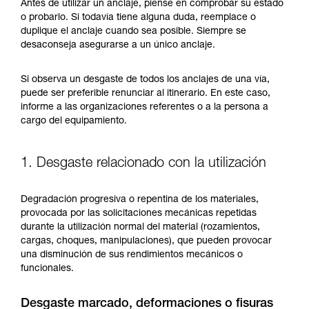
y un entrenamiento específico. Confirme a
Antes de utilizar un anclaje, piense en comprobar su estado
través de un profesional su capacidad para
o probarlo. Si todavía tiene alguna duda, reemplace o
ejecutar estas técnicas, solo y con total
duplique el anclaje cuando sea posible. Siempre se
seguridad, antes de ejecutarlas de forma
desaconseja asegurarse a un único anclaje.
autónoma.
Damos ejemplos de técnicas relacionadas con
Si observa un desgaste de todos los anclajes de una vía,
su actividad. Pueden existir otras que no
puede ser preferible renunciar al itinerario. En este caso,
describimos aquí.
informe a las organizaciones referentes o a la persona a
cargo del equipamiento.
1. Desgaste relacionado con la utilización
Degradación progresiva o repentina de los materiales,
provocada por las solicitaciones mecánicas repetidas
durante la utilización normal del material (rozamientos,
cargas, choques, manipulaciones), que pueden provocar
una disminución de sus rendimientos mecánicos o
funcionales.
Desgaste marcado, deformaciones o fisuras