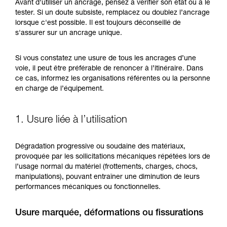
Maîtriser ces techniques nécessite une
Avant d’utiliser un ancrage, pensez à vérifier son état ou à le
formation et un entraînement spécifique. Validez
tester. Si un doute subsiste, remplacez ou doublez l’ancrage
avec un professionnel votre capacité à refaire
lorsque c'est possible. Il est toujours déconseillé de
la manipulation, seul, en toute sécurité, avant
s'assurer sur un ancrage unique.
de la reproduire en autonomie.
Nous donnons des exemples de techniques
Si vous constatez une usure de tous les ancrages d’une
liées à votre activité. Il peut en exister d’autres
voie, il peut être préférable de renoncer à l’itinéraire. Dans
que nous ne décrivons pas ici.
ce cas, informez les organisations référentes ou la personne
en charge de l’équipement.
1. Usure liée à l’utilisation
Dégradation progressive ou soudaine des matériaux,
provoquée par les sollicitations mécaniques répétées lors de
l’usage normal du matériel (frottements, charges, chocs,
manipulations), pouvant entraîner une diminution de leurs
performances mécaniques ou fonctionnelles.
Usure marquée, déformations ou fissurations