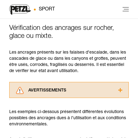
SPORT
Vérification des ancrages sur rocher,
glace ou mixte.
Les ancrages présents sur les falaises d’escalade, dans les
cascades de glace ou dans les canyons et grottes, peuvent
être usés, corrodés, fragilisés ou desserrés. Il est essentiel
de vérifier leur état avant utilisation.
AVERTISSEMENTS
Lisez attentivement les notices techniques des
produits utilisés dans ce conseil avant de le
Les exemples ci-dessous présentent différentes évolutions
consulter. Vous devez avoir compris les
possibles des ancrages dues à l’utilisation et aux conditions
informations de la notice technique pour
environnementales.
pouvoir comprendre ce complément
d’informations.