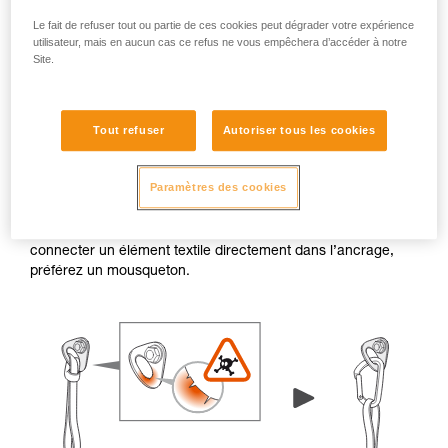
Le fait de refuser tout ou partie de ces cookies peut dégrader votre expérience
utilisateur, mais en aucun cas ce refus ne vous empêchera d’accéder à notre
Site.
Bavures et arêtes vives
Tout refuser
Autoriser tous les cookies
Lorsque le rebord d’une plaquette ou d’un piton présente
Paramètres des cookies
des bavures ou des arêtes vives, les trous de connexion
peuvent endommager les éléments textiles (comme une
sangle ou une cordelette). En cas de doute, évitez de
connecter un élément textile directement dans l’ancrage,
préférez un mousqueton.