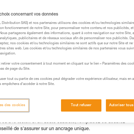
nt utilisation.
 choix concernant vos données
Distribution SAS) et nos partenaires utilisons des cookies et/ou technologies similai
on fonctionnement de notre Site, pour personnaliser notre contenu et nos publicités, et
. Nous partageons également des informations, quant à votre navigation sur notre Site, 
s des produits utilisés dans ce conseil avant de le
analytiques, publicitaires et de réseaux sociaux afin de personnaliser nos publicités. Da
eptez, nos cookies et/ou technologies similaires ne sont actifs que sur notre Site et ne
formations de la notice technique pour pouvoir
tres sites web. Les cookies et/ou technologies similaires de nos partenaires vous suiv
.
navigation.
ormation et un entraînement spécifique. Validez avec
retirer votre consentement à tout moment en cliquant sur le lien « Paramètres des coo
 manipulation, seul, en toute sécurité, avant de la
 bas de page du Site.
efuser tout ou partie de ces cookies peut dégrader votre expérience utilisateur, mais en 
iées à votre activité. Il peut en exister d’autres que
s empêchera d’accéder à notre Site.
tions possibles des ancrages dues à l’utilisation et aux
es des cookies
Tout refuser
Autoriser tous
at ou à le tester. Si un doute subsiste, remplacez ou doublez
onseillé de s'assurer sur un ancrage unique.