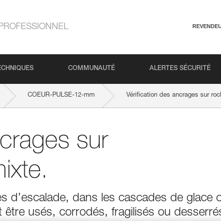
PROFESSIONNEL
REVENDE
ECHNIQUES
COMMUNAUTÉ
ALERTES SÉCURITÉ
COEUR-PULSE-12-mm
Vérification des ancrages sur roc
ncrages sur
ixte.
ses d’escalade, dans les cascades de glace 
 être usés, corrodés, fragilisés ou desserré