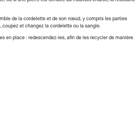
te, ou si une pierre est tombée au mauvais endroit, la résistan
mble de la cordelette et de son nœud, y compris les parties
, coupez et changez la cordelette ou la sangle.
 en place : redescendez-les, afin de les recycler de manière