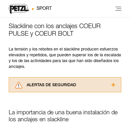
SPORT
Slackline con los anclajes COEUR
PULSE y COEUR BOLT
La tensión y los rebotes en el slackline producen esfuerzos
elevados y repetidos, que pueden superar los de la escalada
y los de las actividades para las que han sido diseñados los
anclajes.
ALERTAS DE SEGURIDAD
Lea atentamente las fichas técnicas de los
productos utilizados en este consejo antes de
consultarlo. Usted debe comprender la
La importancia de una buena instalación de
información de la ficha técnica para poder
comprender este complemento informativo.
los anclajes en slackline
Dominar estas técnicas requiere una formación