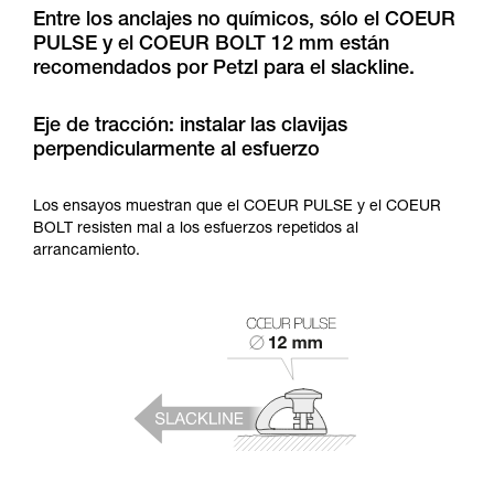
y un entrenamiento específico. Confirme a
Entre los anclajes no químicos, sólo el COEUR
través de un profesional su capacidad para
PULSE y el COEUR BOLT 12 mm están
ejecutar estas técnicas, solo y con total
recomendados por Petzl para el slackline.
seguridad, antes de ejecutarlas de forma
autónoma.
Damos ejemplos de técnicas relacionadas con
Eje de tracción: instalar las clavijas
su actividad. Pueden existir otras que no
perpendicularmente al esfuerzo
describimos aquí.
Los ensayos muestran que el COEUR PULSE y el COEUR
BOLT resisten mal a los esfuerzos repetidos al
arrancamiento.