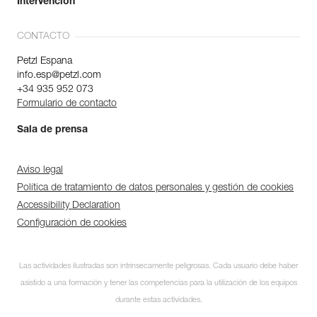
Intervención
CONTACTO
Petzl Espana
info.esp@petzl.com
+34 935 952 073
Formulario de contacto
Sala de prensa
Aviso legal
Política de tratamiento de datos personales y gestión de cookies
Accessibility Declaration
Configuración de cookies
Las actividades ilustradas son intrínsecamente peligrosas. Cada usuario debe haber
asistido a una formación y tener las competencias para la utilización de los equipos
durante estas actividades.