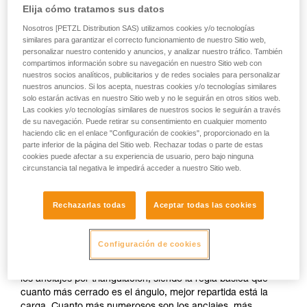
Elija cómo tratamos sus datos
Nosotros [PETZL Distribution SAS) utilizamos cookies y/o tecnologías
similares para garantizar el correcto funcionamiento de nuestro Sitio web,
personalizar nuestro contenido y anuncios, y analizar nuestro tráfico. También
compartimos información sobre su navegación en nuestro Sitio web con
nuestros socios analíticos, publicitarios y de redes sociales para personalizar
nuestros anuncios. Si los acepta, nuestras cookies y/o tecnologías similares
solo estarán activas en nuestro Sitio web y no le seguirán en otros sitios web.
Las cookies y/o tecnologías similares de nuestros socios le seguirán a través
de su navegación. Puede retirar su consentimiento en cualquier momento
haciendo clic en el enlace "Configuración de cookies", proporcionado en la
parte inferior de la página del Sitio web. Rechazar todas o parte de estas
cookies puede afectar a su experiencia de usuario, pero bajo ninguna
Reparto de los esfuerzos: multiplicar los
circunstancia tal negativa le impedirá acceder a nuestro Sitio web.
anclajes no es suficiente
Rechazarlas todas
Aceptar todas las cookies
La instalación debe permitir que cada uno de los anclajes
soporten a partes iguales los esfuerzos. Si un anclaje está
más cargado que los demás y cede, el choque sobre los
Configuración de cookies
demás anclajes podrá hacer que éstos cedan a su vez.
Existen muchas técnicas para repartir los esfuerzos entre
los anclajes por triangulación, siendo la regla básica que
cuanto más cerrado es el ángulo, mejor repartida está la
carga. Cuanto más numerosos son los anclajes, más