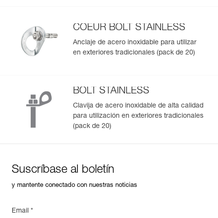
Peso : 60 g
de material elevado de la plaqueta, así como los bordes
Garantía : 3 Años
redondeados del orificio de conexión, limitan el desgaste
Pack : 1
de los mosquetones.
COEUR BOLT STAINLESS
Disponible para clavijas de dos diámetros (10 o 12 mm).
Anclaje de acero inoxidable para utilizar
en exteriores tradicionales (pack de 20)
Nota: Para las referencias vendidas por lote, no se
permite la reventa de productos por unidades.
BOLT STAINLESS
Clavija de acero inoxidable de alta calidad
para utilización en exteriores tradicionales
(pack de 20)
Suscríbase al boletín
y mantente conectado con nuestras noticias
Email *