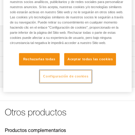
Plaqueta de acero inoxidable para utilización en exteriores
nuestros socios analíticos, publicitarios y de redes sociales para personalizar
nuestros anuncios. Si los acepta, nuestras cookies y/o tecnologías similares
tradicionales. Clavijas disponibles en diámetros de 10 o 12
solo estarán activas en nuestro Sitio web y no le seguirán en otros sitios web.
mm.
Las cookies y/o tecnologías similares de nuestros socios le seguirán a través
de su navegación. Puede retirar su consentimiento en cualquier momento
haciendo clic en el enlace "Configuración de cookies", proporcionado en la
parte inferior de la página del Sitio web. Rechazar todas o parte de estas
Descripción
cookies puede afectar a su experiencia de usuario, pero bajo ninguna
circunstancia tal negativa le impedirá acceder a nuestro Sitio web.
Plaqueta duradera:
Características técnicas
- Realizada en acero inoxidable de 316L que ofrece una
excelente resistencia a la corrosión para exteriores
Rechazarlas todas
Aceptar todas las cookies
Materiales: acero inoxidable 316L
Información técnica
tradicionales.
Certificaciones: EN 795 A, GB 30862/A
- Sistema antirrotación de la plaqueta: relieves en la cara
Ficha técnica
posterior que impiden que la plaqueta gire cuando se
Configuración de cookies
Inspección
Características por referencia
Descargar el pdf technical-notice-COEUR-BOLT-STEEL-
instala el anclaje, pero también durante la utilización,
STAINLESS-HCR-1
debido a las fuertes solicitaciones laterales.
Referencia : P36AS 10
Declaración de conformidad
Diámetro : 10 mm
Facilidad de mosquetoneo:
Descargar el pdf Declaration of conformity-P36AS 10_12-
Peso : 65 g
- Orificio de conexión amplio y ergonómico que facilita el
Coeur Stainless
Garantía : 3 Años
mosquetoneo.
Otros productos
Pack : 1
- La anchura del orificio permite instalar dos mosquetones
FAQ
simultáneamente.
FAQ
Referencia : P36AS 12
Diámetro : 12 mm
Prevención del desgaste de los mosquetones: el grosor
Productos complementarios
Ver todo el contenido técnico