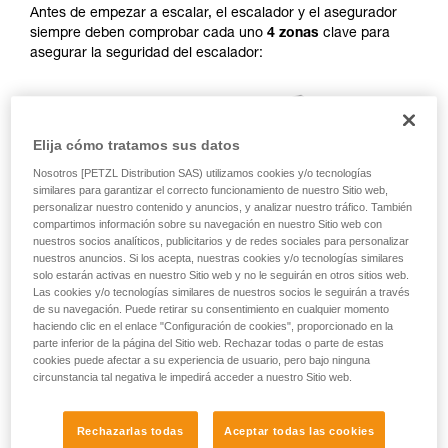
Antes de empezar a escalar, el escalador y el asegurador
información de la ficha técnica para poder
siempre deben comprobar cada uno
4 zonas
clave para
comprender este complemento informativo.
asegurar la seguridad del escalador:
Dominar estas técnicas requiere una formación
y un entrenamiento específico. Confirme a
través de un profesional su capacidad para
ejecutar estas técnicas, solo y con total
seguridad, antes de ejecutarlas de forma
Elija cómo tratamos sus datos
autónoma.
Nosotros [PETZL Distribution SAS) utilizamos cookies y/o tecnologías
Damos ejemplos de técnicas relacionadas con
similares para garantizar el correcto funcionamiento de nuestro Sitio web,
su actividad. Pueden existir otras que no
personalizar nuestro contenido y anuncios, y analizar nuestro tráfico. También
describimos aquí.
compartimos información sobre su navegación en nuestro Sitio web con
nuestros socios analíticos, publicitarios y de redes sociales para personalizar
nuestros anuncios. Si los acepta, nuestras cookies y/o tecnologías similares
solo estarán activas en nuestro Sitio web y no le seguirán en otros sitios web.
Las cookies y/o tecnologías similares de nuestros socios le seguirán a través
de su navegación. Puede retirar su consentimiento en cualquier momento
haciendo clic en el enlace "Configuración de cookies", proporcionado en la
parte inferior de la página del Sitio web. Rechazar todas o parte de estas
cookies puede afectar a su experiencia de usuario, pero bajo ninguna
circunstancia tal negativa le impedirá acceder a nuestro Sitio web.
Rechazarlas todas
Aceptar todas las cookies