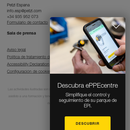
Petzl Espana
info.esp@petzl.com
+34 935 952 073
Formulario de contacto
Sala de prensa
Aviso legal
Política de tratamiento de datos personales y gestión de cookies
Accessibility Declaration
Configuración de cookies
Descubra ePPEcentre
Las actividades ilustradas son intrínsecamente peligrosas. Cada usuario debe haber
Simplifique el control y
asistido a una formación y tener las competencias para la utilización de los equipos
seguimiento de su parque de
EPI.
durante estas actividades.
DESCUBRIR
© 1995-2026 Petzl