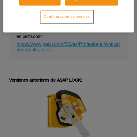
Configuración de cookies
La ficha técnica de un EPI puede evolucionar en el
tiempo. Consulte la última versión de la ficha técnica
en petzl.com:
https://www.petzl.com/ES/es/Profesional/Anticai
das-deslizantes
Versiones anteriores de ASAP LOCK: