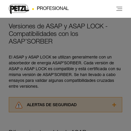
PROFESIONAL
Versiones de ASAP y ASAP LOCK -
Compatibilidades con los
ASAP’SORBER
El ASAP y ASAP LOCK se utilizan generalmente con un
absorbedor de energía ASAP’SORBER. Cada versión de
ASAP o ASAP LOCK es compatible y está certificada con su
misma versión de ASAP’SORBER. Se han llevado a cabo
ensayos para validar algunas compatibilidades cruzadas
entre versiones.
ALERTAS DE SEGURIDAD
Lea atentamente las fichas técnicas de los
productos utilizados en este consejo antes de
consultarlo. Usted debe comprender la