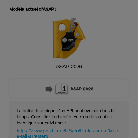
pouvoir comprendre ce complément
d’informations.
Modèle actuel d'ASAP :
Maîtriser ces techniques nécessite une
formation et un entraînement spécifique. Validez
avec un professionnel votre capacité à refaire
la manipulation, seul, en toute sécurité, avant
de la reproduire en autonomie.
Nous donnons des exemples de techniques
liées à votre activité. Il peut en exister d’autres
que nous ne décrivons pas ici.
ASAP 2026
La notice technique d’un EPI peut évoluer dans le
temps. Consultez la dernière version de la notice
technique sur petzl.com :
https://www.petzl.com/US/en/Professional/Mobil
e-fall-arresters