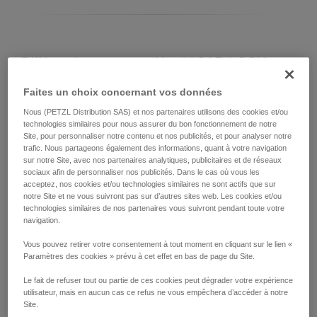
Différencier votre modèle d’ASAP LOCK
Faites un choix concernant vos données
Modèle actuel d'ASAP LOCK :
Nous (PETZL Distribution SAS) et nos partenaires utilisons des cookies et/ou
technologies similaires pour nous assurer du bon fonctionnement de notre
Site, pour personnaliser notre contenu et nos publicités, et pour analyser notre
trafic. Nous partageons également des informations, quant à votre navigation
sur notre Site, avec nos partenaires analytiques, publicitaires et de réseaux
sociaux afin de personnaliser nos publicités. Dans le cas où vous les
acceptez, nos cookies et/ou technologies similaires ne sont actifs que sur
notre Site et ne vous suivront pas sur d’autres sites web. Les cookies et/ou
technologies similaires de nos partenaires vous suivront pendant toute votre
navigation.
Vous pouvez retirer votre consentement à tout moment en cliquant sur le lien «
ASAP LOCK 2026
Paramètres des cookies » prévu à cet effet en bas de page du Site.
Le fait de refuser tout ou partie de ces cookies peut dégrader votre expérience
utilisateur, mais en aucun cas ce refus ne vous empêchera d’accéder à notre
Site.