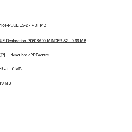
notice-POULIES-2 - 4.31 MB
: UE-Declaration-P060BA00-MINDER S2 - 0.66 MB
EPI
descubra ePPEcentre
df - 1.10 MB
.19 MB