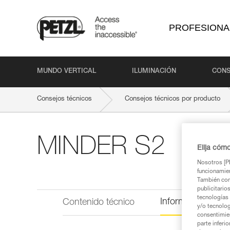
PROFESIONA
MUNDO VERTICAL
ILUMINACIÓN
CONS
Consejos técnicos
Consejos técnicos por producto
MINDER S2
Elija cóm
Nosotros [PE
funcionamien
También com
publicitario
tecnologías 
Información técni
Contenido técnico
y/o tecnolog
consentimie
parte inferi