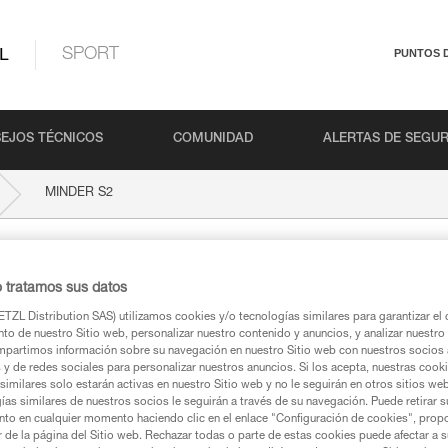
L
SPORT
PUNTOS 
EJOS TÉCNICOS
COMUNIDAD
ALERTAS DE SEGU
MINDER S2
o tratamos sus datos
TZL Distribution SAS) utilizamos cookies y/o tecnologías similares para garantizar el 
to de nuestro Sitio web, personalizar nuestro contenido y anuncios, y analizar nuestro 
partimos información sobre su navegación en nuestro Sitio web con nuestros socios a
s y de redes sociales para personalizar nuestros anuncios. Si los acepta, nuestras cook
similares solo estarán activas en nuestro Sitio web y no le seguirán en otros sitios we
ca
ías similares de nuestros socios le seguirán a través de su navegación. Puede retirar s
nto en cualquier momento haciendo clic en el enlace "Configuración de cookies", prop
or de la página del Sitio web. Rechazar todas o parte de estas cookies puede afectar a 