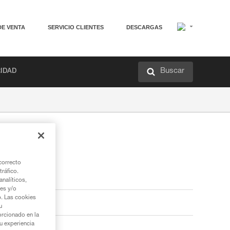
DE VENTA
SERVICIO CLIENTES
DESCARGAS
Buscar
RIDAD
correcto
tráfico.
nalíticos,
ies y/o
b. Las cookies
u
orcionado en la
su experiencia