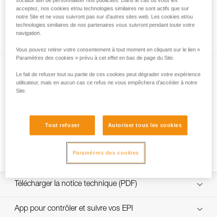
sociaux afin de personnaliser nos publicités. Dans le cas où vous les
acceptez, nos cookies et/ou technologies similaires ne sont actifs que sur
notre Site et ne vous suivront pas sur d’autres sites web. Les cookies et/ou
technologies similaires de nos partenaires vous suivront pendant toute votre
Comment calculer le rapport de mouflage
navigation.
Vous pouvez retirer votre consentement à tout moment en cliquant sur le lien «
Paramètres des cookies » prévu à cet effet en bas de page du Site.
Le fait de refuser tout ou partie de ces cookies peut dégrader votre expérience
utilisateur, mais en aucun cas ce refus ne vous empêchera d’accéder à notre
Site.
Tests d’efficacité et rendement de mouflages
Tout refuser
Autoriser tous les cookies
avec MAESTRO, I’D S, PRO TRAXION,
ROLLCLIP...
Paramètres des cookies
Télécharger la notice technique (PDF)
Technical Notice
App pour contrôler et suivre vos EPI