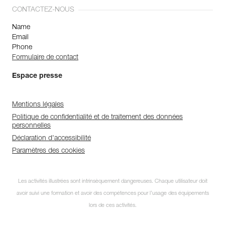
CONTACTEZ-NOUS
Name
Email
Phone
Formulaire de contact
Espace presse
Mentions légales
Politique de confidentialité et de traitement des données
personnelles
Déclaration d'accessibilité
Paramètres des cookies
Les activités illustrées sont intrinsèquement dangereuses. Chaque utilisateur doit
avoir suivi une formation et avoir des compétences pour l’usage des équipements
lors de ces activités.