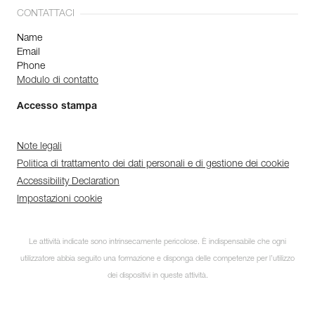
CONTATTACI
Name
Email
Phone
Modulo di contatto
Accesso stampa
Note legali
Politica di trattamento dei dati personali e di gestione dei cookie
Accessibility Declaration
Impostazioni cookie
Le attività indicate sono intrinsecamente pericolose. È indispensabile che ogni
utilizzatore abbia seguito una formazione e disponga delle competenze per l’utilizzo
dei dispositivi in queste attività.