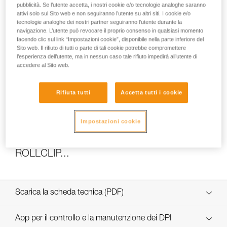
pubblicità. Se l’utente accetta, i nostri cookie e/o tecnologie analoghe saranno
attivi solo sul Sito web e non seguiranno l’utente su altri siti. I cookie e/o
tecnologie analoghe dei nostri partner seguiranno l’utente durante la
navigazione. L’utente può revocare il proprio consenso in qualsiasi momento
Come calcolare il rapporto del paranco
facendo clic sul link “Impostazioni cookie”, disponibile nella parte inferiore del
Sito web. Il rifiuto di tutti o parte di tali cookie potrebbe compromettere
l’esperienza dell’utente, ma in nessun caso tale rifiuto impedirà all’utente di
accedere al Sito web.
Rifiuta tutti
Accetta tutti i cookie
Impostazioni cookie
Test di efficacia e rendimento di un paranco
con MAESTRO, I’D S, PRO TRAXION,
ROLLCLIP...
Scarica la scheda tecnica (PDF)
Technical Notice
App per il controllo e la manutenzione dei DPI