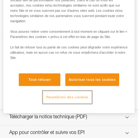
sociaux afin de personnaliser nos publicités. Dans le cas où vous les
acceptez, nos cookies et/ou technologies similaires ne sont actifs que sur
notre Site et ne vous suivront pas sur d’autres sites web. Les cookies et/ou
technologies similaires de nos partenaires vous suivront pendant toute votre
Comment calculer le rapport de mouflage
navigation.
Vous pouvez retirer votre consentement à tout moment en cliquant sur le lien «
Paramètres des cookies » prévu à cet effet en bas de page du Site.
Le fait de refuser tout ou partie de ces cookies peut dégrader votre expérience
utilisateur, mais en aucun cas ce refus ne vous empêchera d’accéder à notre
Site.
Tests d’efficacité et rendement de mouflages
Tout refuser
Autoriser tous les cookies
avec MAESTRO, I’D S, PRO TRAXION,
ROLLCLIP...
Paramètres des cookies
Télécharger la notice technique (PDF)
Technical Notice
App pour contrôler et suivre vos EPI