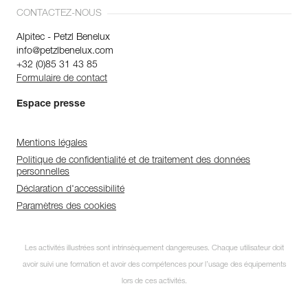
CONTACTEZ-NOUS
Alpitec - Petzl Benelux
info@petzlbenelux.com
+32 (0)85 31 43 85
Formulaire de contact
Espace presse
Mentions légales
Politique de confidentialité et de traitement des données
personnelles
Déclaration d'accessibilité
Paramètres des cookies
Les activités illustrées sont intrinsèquement dangereuses. Chaque utilisateur doit
avoir suivi une formation et avoir des compétences pour l’usage des équipements
lors de ces activités.