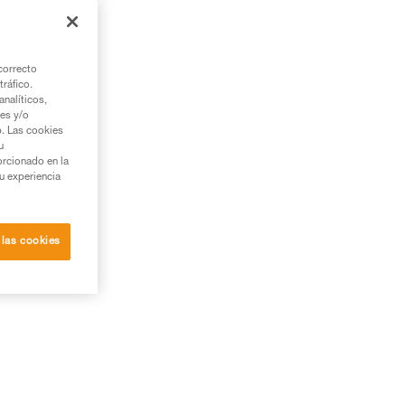
correcto
tráfico.
zl.
nalíticos,
ies y/o
b. Las cookies
u
orcionado en la
su experiencia
 las cookies