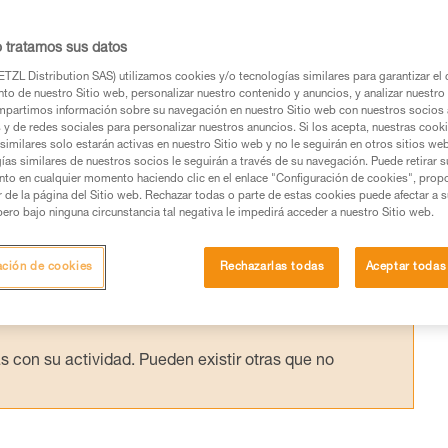
IP...
o tratamos sus datos
 la eficacia teórica de un polipasto y la
TZL Distribution SAS) utilizamos cookies y/o tecnologías similares para garantizar el 
to de nuestro Sitio web, personalizar nuestro contenido y anuncios, y analizar nuestro 
 los ensayos realizados en el laboratorio Pet
partimos información sobre su navegación en nuestro Sitio web con nuestros socios a
s y de redes sociales para personalizar nuestros anuncios. Si los acepta, nuestras cook
similares solo estarán activas en nuestro Sitio web y no le seguirán en otros sitios we
ías similares de nuestros socios le seguirán a través de su navegación. Puede retirar s
nto en cualquier momento haciendo clic en el enlace "Configuración de cookies", prop
or de la página del Sitio web. Rechazar todas o parte de estas cookies puede afectar a 
pero bajo ninguna circunstancia tal negativa le impedirá acceder a nuestro Sitio web.
os productos utilizados en este consejo antes de
ormación de la ficha técnica para poder comprender
ación de cookies
Rechazarlas todas
Aceptar todas
mación y un entrenamiento específico. Confirme a
ejecutar estas técnicas, solo y con total seguridad,
con su actividad. Pueden existir otras que no