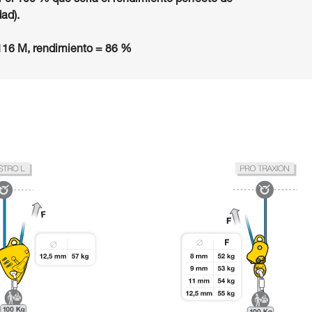
 el 100 % que sería el rendimiento perfecto de
dad).
16 M, rendimiento = 86 %