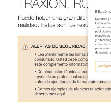
TRAXION, ROLLCL
Elija cóm
Puede haber una gran diferencia entre
Nosotros [PE
funcionamien
realidad. Estos son los resultados de
También com
publicitario
tecnologías 
y/o tecnolog
consentimie
ALERTAS DE SEGURIDAD
parte inferi
de usuario, 
Lea atentamente las fichas técnicas de l
consultarlo. Usted debe comprender la inf
este complemento informativo.
Configur
Dominar estas técnicas requiere una for
través de un profesional su capacidad para 
antes de ejecutarlas de forma autónoma.
Damos ejemplos de técnicas relacionadas 
describimos aquí.