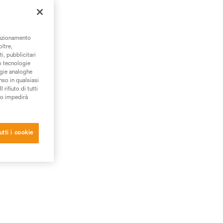
à.
unzionamento
oltre,
i, pubblicitari
/o tecnologie
ogie analoghe
nso in qualsiasi
rifiuto di tutti
to impedirà
utti i cookie