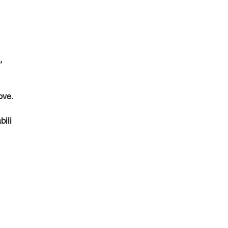
,
ove.
bili