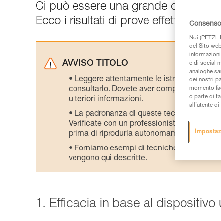
Ci può essere una grande differenza tr
Ecco i risultati di prove effettuate nel
Consenso 
Noi (PETZL D
del Sito web,
informazioni 
AVVISO TITOLO
e di social m
analoghe sar
Leggere attentamente le istruzioni tecniche
dei nostri p
consultarlo. Dovete aver compreso le inform
momento facen
o parte di t
ulteriori informazioni.
all’utente d
La padronanza di queste tecniche richie
Verificate con un professionista la vostra ca
Impostaz
prima di riprodurla autonomamente.
Forniamo esempi di tecniche relative alla 
vengono qui descritte.
1. Efficacia in base al dispositivo 