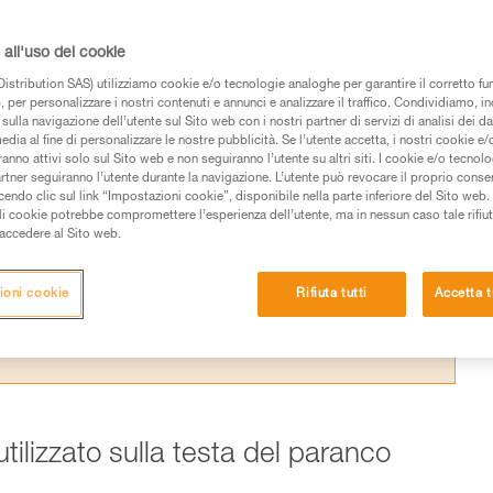
a l’efficacia teorica di un paranco e la realt
 laboratorio Petzl.
all'uso dei cookie
istribution SAS) utilizziamo cookie e/o tecnologie analoghe per garantire il corretto f
 per personalizzare i nostri contenuti e annunci e analizzare il traffico. Condividiamo, in
sulla navigazione dell’utente sul Sito web con i nostri partner di servizi di analisi dei dat
edia al fine di personalizzare le nostre pubblicità. Se l’utente accetta, i nostri cookie e
anno attivi solo sul Sito web e non seguiranno l’utente su altri siti. I cookie e/o tecnol
 dei prodotti utilizzati in questo consiglio prima di
artner seguiranno l’utente durante la navigazione. L’utente può revocare il proprio conse
azioni dell’istruzione tecnica per poter capire queste
do clic sul link “Impostazioni cookie”, disponibile nella parte inferiore del Sito web. Il 
ali cookie potrebbe compromettere l’esperienza dell’utente, ma in nessun caso tale rifiu
i accedere al Sito web.
de una formazione ed un addestramento specifico.
pacità di rifare la manovra, da soli, in piena sicurezza,
ioni cookie
Rifiuta tutti
Accetta t
vostra attività. Ne possono esistere altre che non
utilizzato sulla testa del paranco