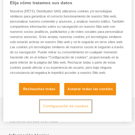
Lazo de salvamento y triángulo de evacuación, el THALES
Elija cómo tratamos sus datos
está diseñado para las operaciones de rescate, las
Nosotros [PETZL Distribution SAS) utilizamos cookies y/o tecnologías
evacuaciones de remontes mecánicos y las evacuaciones
similares para garantizar el correcto funcionamiento de nuestro Sitio web,
con heligruaje. La configuración como lazo de salvamento
personalizar nuestro contenido y anuncios, y analizar nuestro tráfico. También
permite asegurar a la víctima de urgencia y, después,
compartimos información sobre su navegación en nuestro Sitio web con
evacuarla con el triángulo. El paso de la configuración como
nuestros socios analíticos, publicitarios y de redes sociales para personalizar
nuestros anuncios. Si los acepta, nuestras cookies y/o tecnologías similares
lazo de salvamento a la configuración como triángulo se
solo estarán activas en nuestro Sitio web y no le seguirán en otros sitios web.
hace rápidamente, gracias a tres bandas autoadherentes.
Las cookies y/o tecnologías similares de nuestros socios le seguirán a través
La forma ergonómica del asiento y la presencia de tirantes
de su navegación. Puede retirar su consentimiento en cualquier momento
hacen que la suspensión sea más confortable que con un
haciendo clic en el enlace "Configuración de cookies", proporcionado en la
triángulo de evacuación clásico. El código de color que
parte inferior de la página del Sitio web. Rechazar todas o parte de estas
diferencia el respaldo y el asiento, así como las diferentes
cookies puede afectar a su experiencia de usuario, pero bajo ninguna
circunstancia tal negativa le impedirá acceder a nuestro Sitio web.
cintas y el sistema de cierre, facilitan la colocación a la
víctima. La lona de TPU de alta resistencia permite una
utilización de regular a intensiva.
Rechazarlas todas
Aceptar todas las cookies
Descripción
Configuración de cookies
Triángulo de evacuación con posibilidad de utilización
Características técnicas
como lazo de salvamento:
- Configuración como lazo de salvamento que permite
Peso: 1315 g