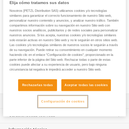
Lazo de salvamento y triángulo de evacuación, el THALES
Elija cómo tratamos sus datos
está diseñado para las operaciones de rescate, las
Nosotros [PETZL Distribution SAS) utilizamos cookies y/o tecnologías
evacuaciones de remontes mecánicos y las evacuaciones
similares para garantizar el correcto funcionamiento de nuestro Sitio web,
con heligruaje. La configuración como lazo de salvamento
personalizar nuestro contenido y anuncios, y analizar nuestro tráfico. También
permite asegurar a la víctima de urgencia y, después,
compartimos información sobre su navegación en nuestro Sitio web con
evacuarla con el triángulo. El paso de la configuración como
nuestros socios analíticos, publicitarios y de redes sociales para personalizar
nuestros anuncios. Si los acepta, nuestras cookies y/o tecnologías similares
lazo de salvamento a la configuración como triángulo se
solo estarán activas en nuestro Sitio web y no le seguirán en otros sitios web.
hace rápidamente, gracias a tres bandas autoadherentes.
Las cookies y/o tecnologías similares de nuestros socios le seguirán a través
La forma ergonómica del asiento y la presencia de tirantes
de su navegación. Puede retirar su consentimiento en cualquier momento
hacen que la suspensión sea más confortable que con un
haciendo clic en el enlace "Configuración de cookies", proporcionado en la
triángulo de evacuación clásico. El código de color que
parte inferior de la página del Sitio web. Rechazar todas o parte de estas
diferencia el respaldo y el asiento, así como las diferentes
cookies puede afectar a su experiencia de usuario, pero bajo ninguna
circunstancia tal negativa le impedirá acceder a nuestro Sitio web.
cintas y el sistema de cierre, facilitan la colocación a la
víctima. La lona de TPU de alta resistencia permite una
utilización de regular a intensiva.
Rechazarlas todas
Aceptar todas las cookies
Descripción
Configuración de cookies
Triángulo de evacuación con posibilidad de utilización
Características técnicas
como lazo de salvamento:
- Configuración como lazo de salvamento que permite
Peso: 1315 g