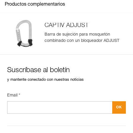
Productos complementarios
CAPTIV ADJUST
Barra de sujeción para mosquetón
combinado con un bloqueador ADJUST
Gestión y control simplificados de tus EPI
Para añadir un producto de Petzl, basta con escanear su
datamatrix. Toda la información relativa al producto se
cargará automáticamente.
Suscríbase al boletín
Importe y exporte de forma sencilla los datos de sus EPI.
y mantente conectado con nuestras noticias
Consulte el historial de un producto desde su fecha de
fabricación.
Email *
Más información