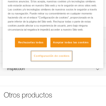
ADJUST, pack de 2 unidades.
nuestros anuncios. Si los acepta, nuestras cookies y/o tecnologías similares
solo estarán activas en nuestro Sitio web y no le seguirán en otros sitios web.
Las cookies y/o tecnologías similares de nuestros socios le seguirán a través
de su navegación. Puede retirar su consentimiento en cualquier momento
Solicite pieza a servicio postventa
haciendo clic en el enlace "Configuración de cookies", proporcionado en la
parte inferior de la página del Sitio web. Rechazar todas o parte de estas
cookies puede afectar a su experiencia de usuario, pero bajo ninguna
circunstancia tal negativa le impedirá acceder a nuestro Sitio web.
Descripción
Rechazarlas todas
Aceptar todas las cookies
Tornillo de recambio compatible con la barra de sujeción
Características técnicas
CAPTIV ADJUST (M095AA00).
Configuración de cookies
Características por referencia
Información técnica
Referencia : M095BA00
FAQ
Inspección
Garantía : 3 Años
FAQ
Pack : 1
Ver todo el contenido técnico
Otros productos