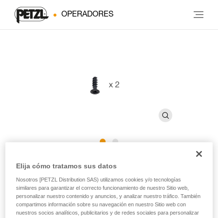
OPERADORES
Tornillos CAPTIV ADJUST
Elija cómo tratamos sus datos
Nosotros [PETZL Distribution SAS) utilizamos cookies y/o tecnologías
similares para garantizar el correcto funcionamiento de nuestro Sitio web,
Tornillos de recambio para CAPTIV ADJUST (pack de 2)
personalizar nuestro contenido y anuncios, y analizar nuestro tráfico. También
compartimos información sobre su navegación en nuestro Sitio web con
Tornillos de recambio para barra de sujeción CAPTIV
nuestros socios analíticos, publicitarios y de redes sociales para personalizar