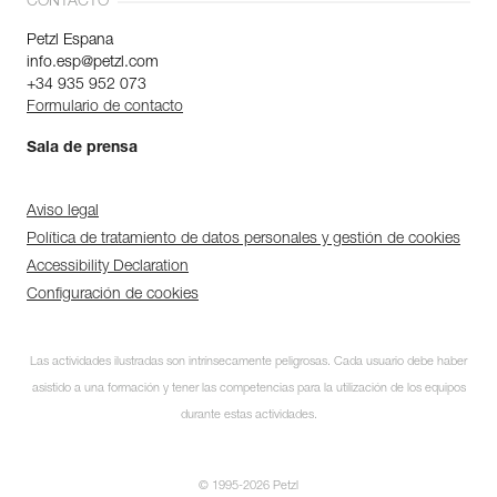
CONTACTO
Petzl Espana
info.esp@petzl.com
+34 935 952 073
Formulario de contacto
Sala de prensa
Aviso legal
Política de tratamiento de datos personales y gestión de cookies
Accessibility Declaration
Configuración de cookies
Las actividades ilustradas son intrínsecamente peligrosas. Cada usuario debe haber
asistido a una formación y tener las competencias para la utilización de los equipos
durante estas actividades.
© 1995-2026 Petzl