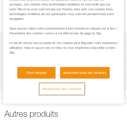
livrées par 2.
acceptez, nos cookies et/ou technologies similaires ne sont actifs que sur
notre Site et ne vous suivront pas sur d’autres sites web. Les cookies et/ou
technologies similaires de nos partenaires vous suivront pendant toute votre
Demander cette pièce à notre SAV
navigation.
Vous pouvez retirer votre consentement à tout moment en cliquant sur le lien «
Paramètres des cookies » prévu à cet effet en bas de page du Site.
Descriptif
Le fait de refuser tout ou partie de ces cookies peut dégrader votre expérience
utilisateur, mais en aucun cas ce refus ne vous empêchera d’accéder à notre
Vis de rechange compatible avec la barrette de maintien
Site.
Spécifications techniques
CAPTIV ADJUST (M095AA00).
Spécifications référence(s)
Informations techniques
Tout refuser
Autoriser tous les cookies
Référence : M095BA00
FAQ
Inspection
Garantie : 3 ans
FAQ
Conditionnement : 1
Paramètres des cookies
Voir tous les contenus techniques
Autres produits