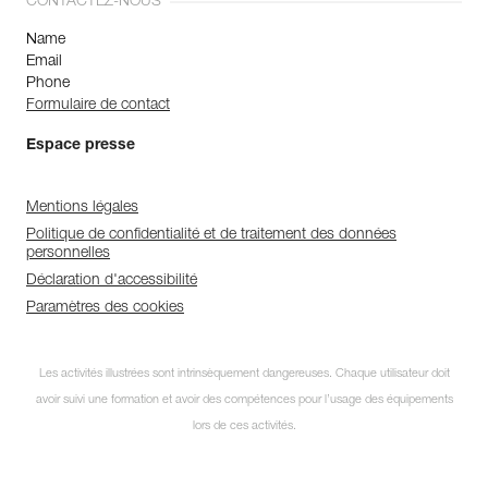
CONTACTEZ-NOUS
Name
Email
Phone
Formulaire de contact
Espace presse
Mentions légales
Politique de confidentialité et de traitement des données
personnelles
Déclaration d'accessibilité
Paramètres des cookies
Les activités illustrées sont intrinsèquement dangereuses. Chaque utilisateur doit
avoir suivi une formation et avoir des compétences pour l’usage des équipements
lors de ces activités.