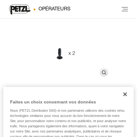
OPÉRATEURS
Faites un choix concernant vos données
Vis CAPTIV ADJUST
Nous (PETZL Distribution SAS) et nos partenaires utilisons des cookies et/ou
technologies similaires pour nous assurer du bon fonctionnement de notre
Vis de rechange pour CAPTIV ADJUST (pack de 2)
Site, pour personnaliser notre contenu et nos publicités, et pour analyser notre
trafic. Nous partageons également des informations, quant à votre navigation
sur notre Site, avec nos partenaires analytiques, publicitaires et de réseaux
Vis de rechange pour barrette de maintien CAPTIV ADJUST,
sociaux afin de personnaliser nos publicités. Dans le cas où vous les