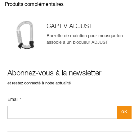
Produits complémentaires
CAPTIV ADJUST
Barrette de maintien pour mousqueton
associé à un bloqueur ADJUST
Gérer et inspecter facilement votre EPI
Ajoutez un produit Petzl en scannant simplement son
datamatrix : toutes les informations relatives au produit
s'afficheront automatiquement.
Abonnez-vous à la newsletter
Importez et exportez facilement vos données EPI
existantes.
et restez connecté à notre actualité
Voir l'historique d'un produit à partir de sa date de
fabrication.
Email *
En savoir plus