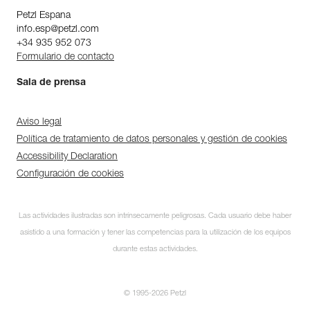
Petzl Espana
info.esp@petzl.com
+34 935 952 073
Formulario de contacto
Sala de prensa
Aviso legal
Política de tratamiento de datos personales y gestión de cookies
Accessibility Declaration
Configuración de cookies
Las actividades ilustradas son intrínsecamente peligrosas. Cada usuario debe haber
asistido a una formación y tener las competencias para la utilización de los equipos
durante estas actividades.
© 1995-2026 Petzl