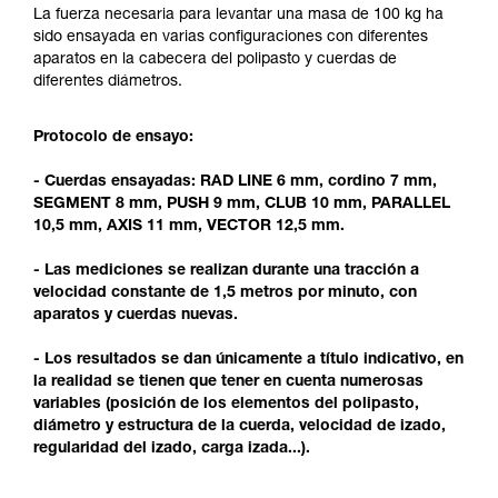
y un entrenamiento específico. Confirme a
La fuerza necesaria para levantar una masa de 100 kg ha
través de un profesional su capacidad para
sido ensayada en varias configuraciones con diferentes
ejecutar estas técnicas, solo y con total
aparatos en la cabecera del polipasto y cuerdas de
seguridad, antes de ejecutarlas de forma
diferentes diámetros.
autónoma.
Damos ejemplos de técnicas relacionadas con
Protocolo de ensayo:
su actividad. Pueden existir otras que no
describimos aquí.
- Cuerdas ensayadas: RAD LINE 6 mm, cordino 7 mm,
SEGMENT 8 mm, PUSH 9 mm, CLUB 10 mm, PARALLEL
10,5 mm, AXIS 11 mm, VECTOR 12,5 mm.
- Las mediciones se realizan durante una tracción a
velocidad constante de 1,5 metros por minuto, con
aparatos y cuerdas nuevas.
- Los resultados se dan únicamente a título indicativo, en
la realidad se tienen que tener en cuenta numerosas
variables (posición de los elementos del polipasto,
diámetro y estructura de la cuerda, velocidad de izado,
regularidad del izado, carga izada...).