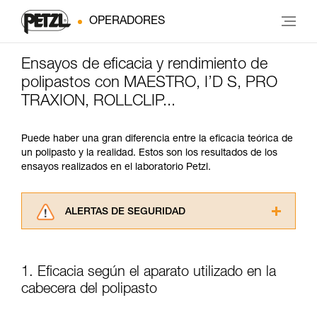
OPERADORES
Ensayos de eficacia y rendimiento de
polipastos con MAESTRO, I’D S, PRO
TRAXION, ROLLCLIP...
Puede haber una gran diferencia entre la eficacia teórica de
un polipasto y la realidad. Estos son los resultados de los
ensayos realizados en el laboratorio Petzl.
ALERTAS DE SEGURIDAD
Lea atentamente las fichas técnicas de los
productos utilizados en este consejo antes de
consultarlo. Usted debe comprender la
1. Eficacia según el aparato utilizado en la
información de la ficha técnica para poder
cabecera del polipasto
comprender este complemento informativo.
Dominar estas técnicas requiere una formación