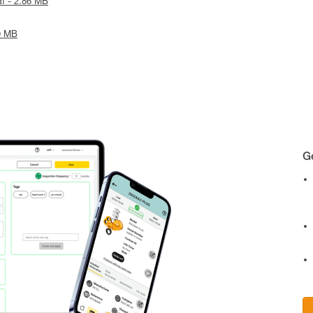
df - 2.86 MB
19 MB
Ge