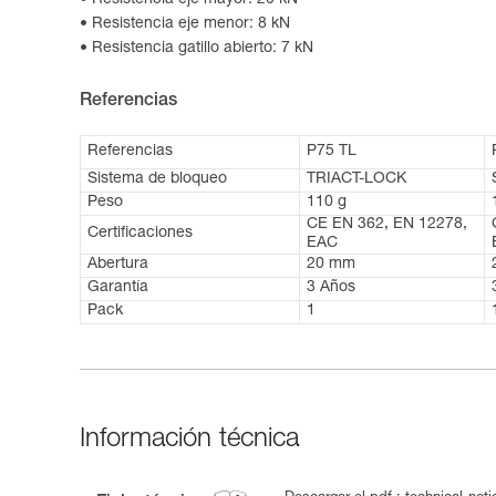
Resistencia eje mayor: 20 kN
Resistencia eje menor: 8 kN
Resistencia gatillo abierto: 7 kN
Referencias
Referencias
P75 TL
Sistema de bloqueo
TRIACT-LOCK
Peso
110 g
CE EN 362, EN 12278,
Certificaciones
EAC
Abertura
20 mm
Garantía
3 Años
Pack
1
Información técnica