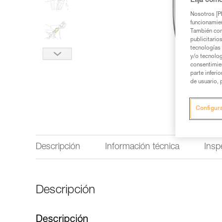
Elija cóm
Nosotros [PE
funcionamien
También com
publicitario
tecnologías 
y/o tecnolog
consentimie
parte inferi
de usuario, 
Configur
Descripción
Información técnica
Insp
Descripción
Descripción