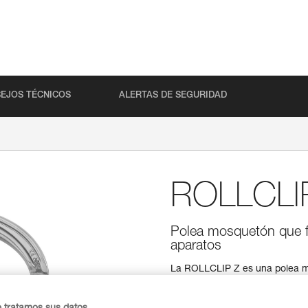
EJOS TÉCNICOS
ALERTAS DE SEGURIDAD
ROLLCLI
Polea mosquetón que fac
aparatos
La ROLLCLIP Z es una polea mos
polea para facilitar la instalac
sistemas de bloqueo: sistem