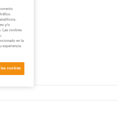
correcto
tráfico.
nalíticos,
ies y/o
b. Las cookies
u
orcionado en la
su experiencia
 las cookies