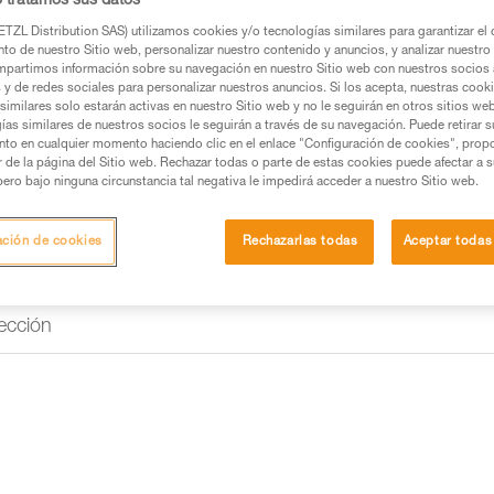
o tratamos sus datos
TZL Distribution SAS) utilizamos cookies y/o tecnologías similares para garantizar el 
Buscar un punto de venta
to de nuestro Sitio web, personalizar nuestro contenido y anuncios, y analizar nuestro 
partimos información sobre su navegación en nuestro Sitio web con nuestros socios a
s y de redes sociales para personalizar nuestros anuncios. Si los acepta, nuestras cook
similares solo estarán activas en nuestro Sitio web y no le seguirán en otros sitios we
ías similares de nuestros socios le seguirán a través de su navegación. Puede retirar s
nto en cualquier momento haciendo clic en el enlace "Configuración de cookies", prop
or de la página del Sitio web. Rechazar todas o parte de estas cookies puede afectar a 
pero bajo ninguna circunstancia tal negativa le impedirá acceder a nuestro Sitio web.
ación de cookies
Rechazarlas todas
Aceptar todas
ección