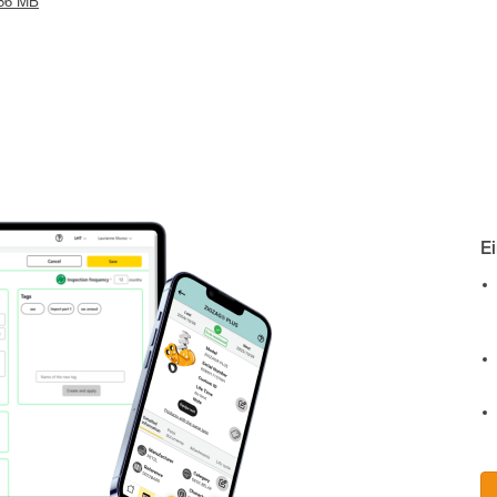
.86 MB
E