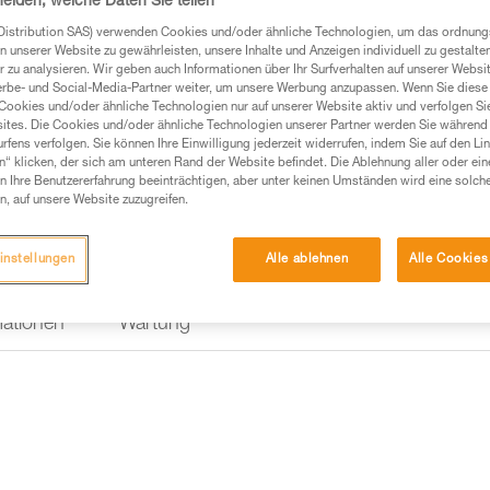
heiden, welche Daten Sie teilen
Distribution SAS) verwenden Cookies und/oder ähnliche Technologien, um das ordnu
n unserer Website zu gewährleisten, unsere Inhalte und Anzeigen individuell zu gestalte
Einen Händler finden
 zu analysieren. Wir geben auch Informationen über Ihr Surfverhalten auf unserer Websi
erbe- und Social-Media-Partner weiter, um unsere Werbung anzupassen. Wenn Sie diese 
Cookies und/oder ähnliche Technologien nur auf unserer Website aktiv und verfolgen Sie
ites. Die Cookies und/oder ähnliche Technologien unserer Partner werden Sie während 
fens verfolgen. Sie können Ihre Einwilligung jederzeit widerrufen, indem Sie auf den Li
n“ klicken, der sich am unteren Rand der Website befindet. Die Ablehnung aller oder ein
 Ihre Benutzererfahrung beeinträchtigen, aber unter keinen Umständen wird eine solch
n, auf unsere Website zuzugreifen.
instellungen
Alle ablehnen
Alle Cookies
mationen
Wartung