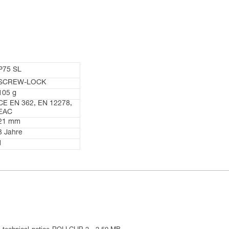
P75 SL
SCREW-LOCK
105 g
CE EN 362, EN 12278,
EAC
21 mm
3 Jahre
1