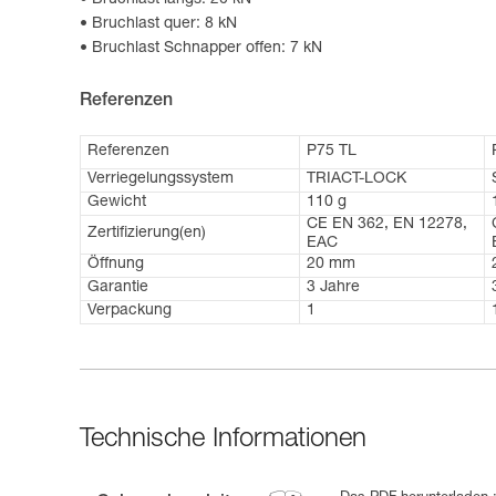
Bruchlast längs: 20 kN
Bruchlast quer: 8 kN
Bruchlast Schnapper offen: 7 kN
Referenzen
Referenzen
P75 TL
Verriegelungssystem
TRIACT-LOCK
Gewicht
110 g
CE EN 362, EN 12278,
Zertifizierung(en)
EAC
Öffnung
20 mm
Garantie
3 Jahre
Verpackung
1
Technische Informationen