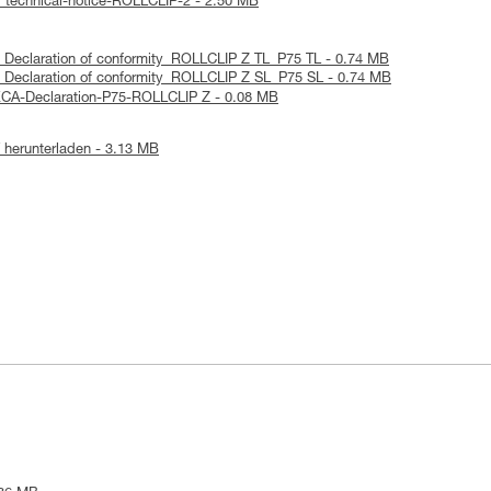
: technical-notice-ROLLCLIP-2 - 2.50 MB
 Declaration of conformity_ROLLCLIP Z TL_P75 TL - 0.74 MB
 Declaration of conformity_ROLLCLIP Z SL_P75 SL - 0.74 MB
KCA-Declaration-P75-ROLLCLIP Z - 0.08 MB
herunterladen - 3.13 MB