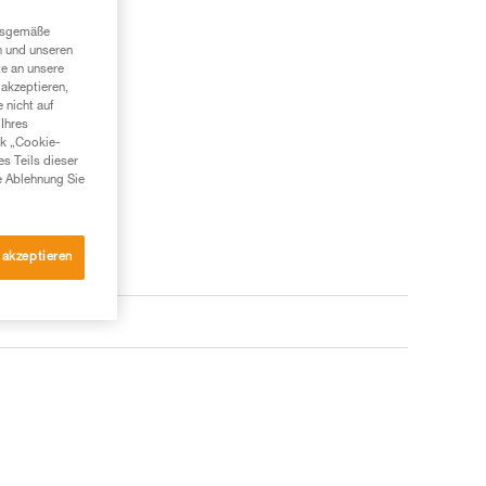
ngsgemäße
n und unseren
te an unsere
akzeptieren,
 nicht auf
Ihres
nk „Cookie-
es Teils dieser
e Ablehnung Sie
 akzeptieren