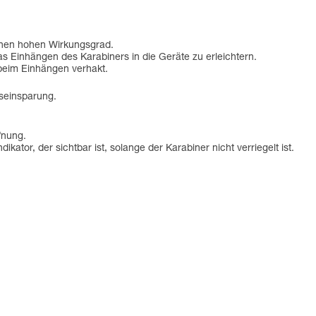
einen hohen Wirkungsgrad.
as Einhängen des Karabiners in die Geräte zu erleichtern.
 beim Einhängen verhakt.
tseinsparung.
fnung.
tor, der sichtbar ist, solange der Karabiner nicht verriegelt ist.