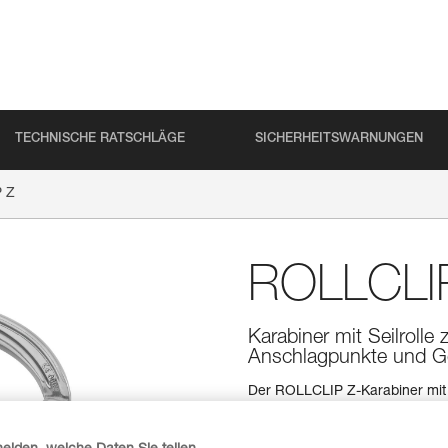
TECHNISCHE RATSCHLÄGE
SICHERHEITSWARNUNGEN
 Z
ROLLCLI
Karabiner mit Seilroll
Anschlagpunkte und G
Der ROLLCLIP Z-Karabiner mit S
Schnapper, um das Einhängen in
zwei Verriegelungssystemen v
manuelles SCREW-LOCK-Syst