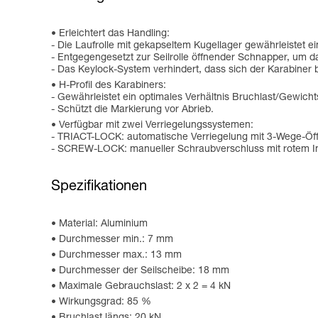
Erleichtert das Handling:
- Die Laufrolle mit gekapseltem Kugellager gewährleistet 
- Entgegengesetzt zur Seilrolle öffnender Schnapper, um d
- Das Keylock-System verhindert, dass sich der Karabiner
H-Profil des Karabiners:
- Gewährleistet ein optimales Verhältnis Bruchlast/Gewich
- Schützt die Markierung vor Abrieb.
Verfügbar mit zwei Verriegelungssystemen:
- TRIACT-LOCK: automatische Verriegelung mit 3-Wege-Öf
- SCREW-LOCK: manueller Schraubverschluss mit rotem Indika
Spezifikationen
Material: Aluminium
Durchmesser min.: 7 mm
Durchmesser max.: 13 mm
Durchmesser der Seilscheibe: 18 mm
Maximale Gebrauchslast: 2 x 2 = 4 kN
Wirkungsgrad: 85 %