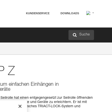
KUNDENSERVICE
DOWNLOADS
Suche
P Z
e zum einfachen Einhängen in
eräte
eilrolle hat einen entgegengesetzt zur Seilrolle öffnenden
 Anschlagpunkte und Geräte zu erleichtern. Er ist mit
erfügbar: automatisches TRIACT-LOCK-System und
em.