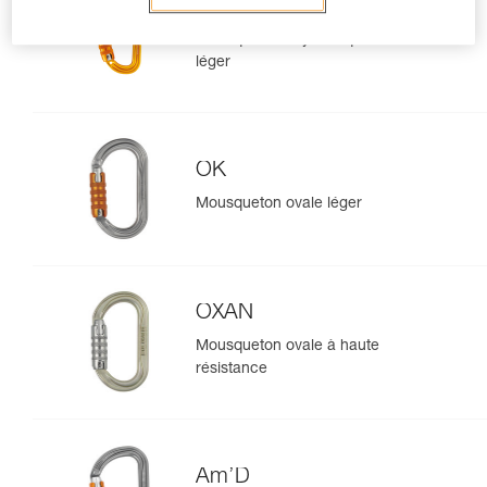
Sm'D
Mousqueton asymétrique ultra-
léger
OK
Mousqueton ovale léger
OXAN
Mousqueton ovale à haute
résistance
Am’D