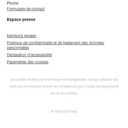
Phone
Formulaire de contact
Espace presse
Mentions légales
Politique de confidentialité et de traitement des données
personnelles
Déclaration d'accessibilité
Paramètres des cookies
Les activités illustrées sont intrinsèquement dangereuses. Chaque utilisateur doit
avoir suivi une formation et avoir des compétences pour l’usage des équipements
lors de ces activités.
© 1995-2026 Petzl