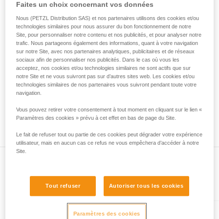
• Vérifiez que le mousqueton ne se bloque pas dans le trou
Faites un choix concernant vos données
de la reproduire en autonomie.
de connexion de l'appareil.
Nous donnons des exemples de techniques
Nous (PETZL Distribution SAS) et nos partenaires utilisons des cookies et/ou
• Évaluez la possibilité que le mousqueton se mette en
technologies similaires pour nous assurer du bon fonctionnement de notre
liées à votre activité. Il peut en exister d’autres
mauvaise position et la stabilité de cette mauvaise position.
Site, pour personnaliser notre contenu et nos publicités, et pour analyser notre
que nous ne décrivons pas ici.
• Vérifiez les risques d'interférence entre les éléments du
trafic. Nous partageons également des informations, quant à votre navigation
système et la bague du mousqueton.
sur notre Site, avec nos partenaires analytiques, publicitaires et de réseaux
sociaux afin de personnaliser nos publicités. Dans le cas où vous les
acceptez, nos cookies et/ou technologies similaires ne sont actifs que sur
Remarque
notre Site et ne vous suivront pas sur d’autres sites web. Les cookies et/ou
Pour les appareils munis d'une bague souple de maintien du
technologies similaires de nos partenaires vous suivront pendant toute votre
mousqueton (ZIGZAG, PIRANA...), refaites un test de
navigation.
compatibilité lorsque vous changez le mousqueton. En effet,
Vous pouvez retirer votre consentement à tout moment en cliquant sur le lien «
la bague souple peut avoir été déformée par le premier
Paramètres des cookies » prévu à cet effet en bas de page du Site.
mousqueton et ne plus maintenir correctement le second.
Le fait de refuser tout ou partie de ces cookies peut dégrader votre expérience
utilisateur, mais en aucun cas ce refus ne vous empêchera d’accéder à notre
Site.
Présent dans l'article
Tout refuser
Autoriser tous les cookies
Paramètres des cookies