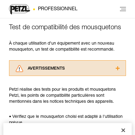
PROFESSIONNEL
Test de compatibilité des mousquetons
À chaque utilisation d’un équipement avec un nouveau
mousqueton, un test de compatibilité est recommandé.
AVERTISSEMENTS
Lisez attentivement les notices techniques des
produits utilisés dans ce conseil avant de le
Petzl réalise des tests pour les produits et mousquetons
consulter. Vous devez avoir compris les
Petzl, les points de compatibilité particulières sont
informations de la notice technique pour
mentionnés dans les notices techniques des appareils.
pouvoir comprendre ce complément
d’informations.
Maîtriser ces techniques nécessite une
• Vérifiez que le mousqueton choisi est adapté à l'utilisation
formation et un entraînement spécifique. Validez
prévue.
avec un professionnel votre capacité à refaire
• Vérifiez que la section du mousqueton est adaptée.
la manipulation, seul, en toute sécurité, avant