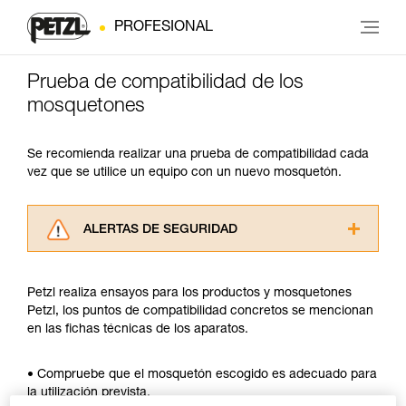
PROFESIONAL
Prueba de compatibilidad de los
mosquetones
Se recomienda realizar una prueba de compatibilidad cada
vez que se utilice un equipo con un nuevo mosquetón.
ALERTAS DE SEGURIDAD
Lea atentamente las fichas técnicas de los
productos utilizados en este consejo antes de
Petzl realiza ensayos para los productos y mosquetones
consultarlo. Usted debe comprender la
Petzl, los puntos de compatibilidad concretos se mencionan
información de la ficha técnica para poder
en las fichas técnicas de los aparatos.
comprender este complemento informativo.
Dominar estas técnicas requiere una formación
y un entrenamiento específico. Confirme a
• Compruebe que el mosquetón escogido es adecuado para
través de un profesional su capacidad para
la utilización prevista.