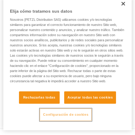
ejecutar estas técnicas, solo y con total
seguridad, antes de ejecutarlas de forma
• Compruebe que la sección del mosquetón es la adecuada.
Elija cómo tratamos sus datos
autónoma.
Damos ejemplos de técnicas relacionadas con
Nosotros [PETZL Distribution SAS) utilizamos cookies y/o tecnologías
• Compruebe que el mosquetón no se bloquea en el orificio
su actividad. Pueden existir otras que no
similares para garantizar el correcto funcionamiento de nuestro Sitio web,
de conexión del aparato.
personalizar nuestro contenido y anuncios, y analizar nuestro tráfico. También
describimos aquí.
compartimos información sobre su navegación en nuestro Sitio web con
• Valore la posibilidad de que el mosquetón se coloque en
nuestros socios analíticos, publicitarios y de redes sociales para personalizar
una mala posición y la estabilidad de esta mala posición.
nuestros anuncios. Si los acepta, nuestras cookies y/o tecnologías similares
solo estarán activas en nuestro Sitio web y no le seguirán en otros sitios web.
Las cookies y/o tecnologías similares de nuestros socios le seguirán a través
• Compruebe los riesgos de interferencia entre los
de su navegación. Puede retirar su consentimiento en cualquier momento
elementos del sistema y el casquillo del mosquetón.
haciendo clic en el enlace "Configuración de cookies", proporcionado en la
parte inferior de la página del Sitio web. Rechazar todas o parte de estas
cookies puede afectar a su experiencia de usuario, pero bajo ninguna
Observación
circunstancia tal negativa le impedirá acceder a nuestro Sitio web.
Para los aparatos provistos de una pieza flexible de sujeción
del mosquetón (ZIGZAG, PIRANA...), repita la prueba de
Rechazarlas todas
Aceptar todas las cookies
compatibilidad cuando cambie el mosquetón. En efecto, la
pieza flexible puede haber sido deformada por el primer
mosquetón y ya no sujetar correctamente al segundo.
Configuración de cookies