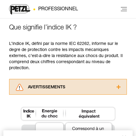
PROFESSIONNEL
Que signifie l’indice IK ?
L’indice IK, défini par la norme IEC 62262, informe sur le
degré de protection contre les impacts mécaniques
externes, c’est-à-dire la résistance aux chocs du produit. Il
comprend deux chiffres correspondant au niveau de
protection.
AVERTISSEMENTS
Lisez attentivement les notices techniques des
produits utilisés dans ce conseil avant de le
consulter. Vous devez avoir compris les
informations de la notice technique pour
pouvoir comprendre ce complément
d’informations.
Maîtriser ces techniques nécessite une