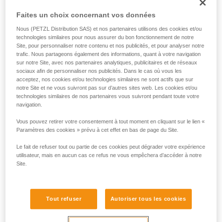
formation et un entraînement spécifique. Validez
Faites un choix concernant vos données
avec un professionnel votre capacité à refaire
la manipulation, seul, en toute sécurité, avant
Nous (PETZL Distribution SAS) et nos partenaires utilisons des cookies et/ou
technologies similaires pour nous assurer du bon fonctionnement de notre
de la reproduire en autonomie.
Site, pour personnaliser notre contenu et nos publicités, et pour analyser notre
Nous donnons des exemples de techniques
trafic. Nous partageons également des informations, quant à votre navigation
liées à votre activité. Il peut en exister d’autres
sur notre Site, avec nos partenaires analytiques, publicitaires et de réseaux
que nous ne décrivons pas ici.
sociaux afin de personnaliser nos publicités. Dans le cas où vous les
acceptez, nos cookies et/ou technologies similaires ne sont actifs que sur
notre Site et ne vous suivront pas sur d’autres sites web. Les cookies et/ou
technologies similaires de nos partenaires vous suivront pendant toute votre
navigation.
Vous pouvez retirer votre consentement à tout moment en cliquant sur le lien «
Paramètres des cookies » prévu à cet effet en bas de page du Site.
Le fait de refuser tout ou partie de ces cookies peut dégrader votre expérience
utilisateur, mais en aucun cas ce refus ne vous empêchera d’accéder à notre
Site.
Tout refuser
Autoriser tous les cookies