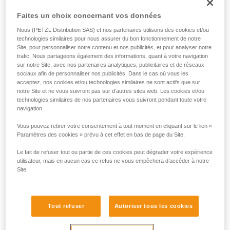
formation et un entraînement spécifique. Validez
Faites un choix concernant vos données
avec un professionnel votre capacité à refaire
la manipulation, seul, en toute sécurité, avant
Nous (PETZL Distribution SAS) et nos partenaires utilisons des cookies et/ou
technologies similaires pour nous assurer du bon fonctionnement de notre
de la reproduire en autonomie.
Site, pour personnaliser notre contenu et nos publicités, et pour analyser notre
Nous donnons des exemples de techniques
trafic. Nous partageons également des informations, quant à votre navigation
liées à votre activité. Il peut en exister d’autres
sur notre Site, avec nos partenaires analytiques, publicitaires et de réseaux
que nous ne décrivons pas ici.
sociaux afin de personnaliser nos publicités. Dans le cas où vous les
acceptez, nos cookies et/ou technologies similaires ne sont actifs que sur
notre Site et ne vous suivront pas sur d’autres sites web. Les cookies et/ou
technologies similaires de nos partenaires vous suivront pendant toute votre
navigation.
Vous pouvez retirer votre consentement à tout moment en cliquant sur le lien «
Paramètres des cookies » prévu à cet effet en bas de page du Site.
Le fait de refuser tout ou partie de ces cookies peut dégrader votre expérience
utilisateur, mais en aucun cas ce refus ne vous empêchera d’accéder à notre
Site.
Tout refuser
Autoriser tous les cookies