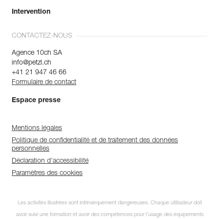
Intervention
CONTACTEZ-NOUS
Agence 10ch SA
info@petzl.ch
+41 21 947 46 66
Formulaire de contact
Espace presse
Mentions légales
Politique de confidentialité et de traitement des données
personnelles
Déclaration d'accessibilité
Paramètres des cookies
Les activités illustrées sont intrinsèquement dangereuses. Chaque utilisateur doit
avoir suivi une formation et avoir des compétences pour l’usage des équipements