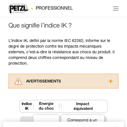
PROFESSIONNEL
Que signifie l’indice IK ?
L’indice IK, défini par la norme IEC 62262, informe sur le
degré de protection contre les impacts mécaniques
externes, c’est-à-dire la résistance aux chocs du produit. Il
comprend deux chiffres correspondant au niveau de
protection.
AVERTISSEMENTS
Lisez attentivement les notices techniques des
produits utilisés dans ce conseil avant de le
consulter. Vous devez avoir compris les
informations de la notice technique pour
pouvoir comprendre ce complément
d’informations.
Maîtriser ces techniques nécessite une