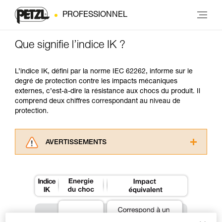
PROFESSIONNEL
Que signifie l’indice IK ?
L’indice IK, défini par la norme IEC 62262, informe sur le
degré de protection contre les impacts mécaniques
externes, c’est-à-dire la résistance aux chocs du produit. Il
comprend deux chiffres correspondant au niveau de
protection.
AVERTISSEMENTS
Lisez attentivement les notices techniques des
produits utilisés dans ce conseil avant de le
consulter. Vous devez avoir compris les
informations de la notice technique pour
pouvoir comprendre ce complément
d’informations.
Maîtriser ces techniques nécessite une