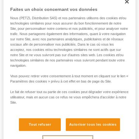
formation et un entraînement spécifique. Validez
Faites un choix concernant vos données
avec un professionnel votre capacité à refaire
la manipulation, seul, en toute sécurité, avant
Nous (PETZL Distribution SAS) et nos partenaires utilisons des cookies et/ou
technologies similaires pour nous assurer du bon fonctionnement de notre
de la reproduire en autonomie.
Site, pour personnaliser notre contenu et nos publicités, et pour analyser notre
Nous donnons des exemples de techniques
trafic. Nous partageons également des informations, quant à votre navigation
liées à votre activité. Il peut en exister d’autres
sur notre Site, avec nos partenaires analytiques, publicitaires et de réseaux
que nous ne décrivons pas ici.
sociaux afin de personnaliser nos publicités. Dans le cas où vous les
acceptez, nos cookies et/ou technologies similaires ne sont actifs que sur
notre Site et ne vous suivront pas sur d’autres sites web. Les cookies et/ou
technologies similaires de nos partenaires vous suivront pendant toute votre
navigation.
Vous pouvez retirer votre consentement à tout moment en cliquant sur le lien «
Paramètres des cookies » prévu à cet effet en bas de page du Site.
Le fait de refuser tout ou partie de ces cookies peut dégrader votre expérience
utilisateur, mais en aucun cas ce refus ne vous empêchera d’accéder à notre
Site.
Tout refuser
Autoriser tous les cookies