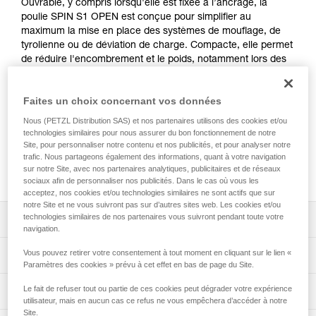
Ouvrable, y compris lorsqu'elle est fixée à l’ancrage, la
poulie SPIN S1 OPEN est conçue pour simplifier au
maximum la mise en place des systèmes de mouflage, de
tyrolienne ou de déviation de charge. Compacte, elle permet
de réduire l'encombrement et le poids, notamment lors des
secours techniques. Le réa sur roulement à billes étanche lui
procure un haut rendement. Les manipulations sont
Faites un choix concernant vos données
facilitées, grâce à l'émerillon qui permet d'orienter la poulie
sous charge. L'émerillon ouvrable assure également à la
Nous (PETZL Distribution SAS) et nos partenaires utilisons des cookies et/ou
poulie une compatibilité avec une grande variété de produits
technologies similaires pour nous assurer du bon fonctionnement de notre
(trépied, poulie REEVE, multiplicateur d'amarrages PAW...)
Site, pour personnaliser notre contenu et nos publicités, et pour analyser notre
trafic. Nous partageons également des informations, quant à votre navigation
permettant de réduire l'encombrement des systèmes mis en
sur notre Site, avec nos partenaires analytiques, publicitaires et de réseaux
place.
sociaux afin de personnaliser nos publicités. Dans le cas où vous les
acceptez, nos cookies et/ou technologies similaires ne sont actifs que sur
notre Site et ne vous suivront pas sur d’autres sites web. Les cookies et/ou
technologies similaires de nos partenaires vous suivront pendant toute votre
Descriptif
navigation.
Poulie compacte conçue pour simplifier au maximum la
Vous pouvez retirer votre consentement à tout moment en cliquant sur le lien «
Spécifications techniques
mise en place des systèmes de mouflage, de tyrolienne,
Paramètres des cookies » prévu à cet effet en bas de page du Site.
ou de déviation de charge lors des travaux en hauteur et
Poids: 160 g
Le fait de refuser tout ou partie de ces cookies peut dégrader votre expérience
Informations techniques
en secours techniques, quand le poids et la compacité
utilisateur, mais en aucun cas ce refus ne vous empêchera d’accéder à notre
Certification(s): CE EN 12278, NFPA 2500 Pulley Technical
sont déterminants :
Site.
Notice