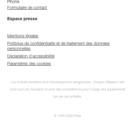
Phone
Formulaire de contact
Espace presse
Mentions légales
Politique de confidentialité et de traitement des données
personnelles
Déclaration d'accessibilité
Paramètres des cookies
Les activités illustrées sont intrinsèquement dangereuses. Chaque utilisateur doit
avoir suivi une formation et avoir des compétences pour l’usage des équipements
lors de ces activités.
© 1995-2026 Petzl