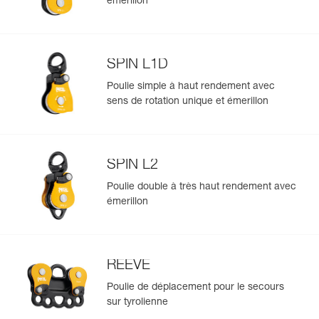
émerillon
datamatrix : toutes les informations relatives au produit
s'afficheront automatiquement.
Importez et exportez facilement vos données EPI
existantes.
SPIN L1D
Voir l'historique d'un produit à partir de sa date de
Poulie simple à haut rendement avec
fabrication.
sens de rotation unique et émerillon
En savoir plus
SPIN L2
Poulie double à très haut rendement avec
émerillon
REEVE
Poulie de déplacement pour le secours
sur tyrolienne