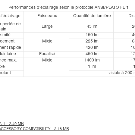
Performances d’éclairage selon le protocole ANSI/PLATO FL 1
d'éclairage
Faisceaux
Quantité de lumière
Dis
à portée de
Large
45 lm
2
ain
ximité
150 lm
4
acement
Mixte
225 lm
6
ent rapide
420 lm
1
lointaine
Focalisé
450 lm
1
nce max.
Mixte
1400 lm
1
ixe
1 lm
notant
visible à 200
NA-1 - 2.49 MB
- ACCESSORY COMPATIBILITY - 3.18 MB