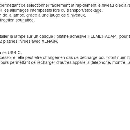
permettant de sélectionner facilement et rapidement le niveau d'éclair
r les allumages intempestifs lors du transport/stockage,
ion de la lampe, grâce à une jauge de 5 niveaux,
direction souhaitée.
staller la lampe sur un casque : platine adhésive HELMET ADAPT pour t
 platines livrées avec XENA®).
prise USB-C,
cessoire, elle peut être changée en cas de décharge pour continuer l'a
ours permettant de recharger d'autres appareils (téléphone, montre...)