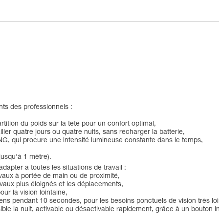
ts des professionnels :
rtition du poids sur la tête pour un confort optimal,
ller quatre jours ou quatre nuits, sans recharger la batterie,
G, qui procure une intensité lumineuse constante dans le temps,
jusqu'à 1 mètre).
pter à toutes les situations de travail :
avaux à portée de main ou de proximité,
avaux plus éloignés et les déplacements,
ur la vision lointaine,
s pendant 10 secondes, pour les besoins ponctuels de vision très loi
visible la nuit, activable ou désactivable rapidement, grâce à un bouton