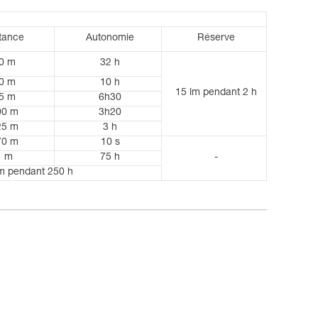
tance
Autonomie
Réserve
0 m
32 h
0 m
10 h
15 lm pendant 2 h
5 m
6h30
00 m
3h20
25 m
3 h
70 m
10 s
1 m
75 h
-
 m pendant 250 h