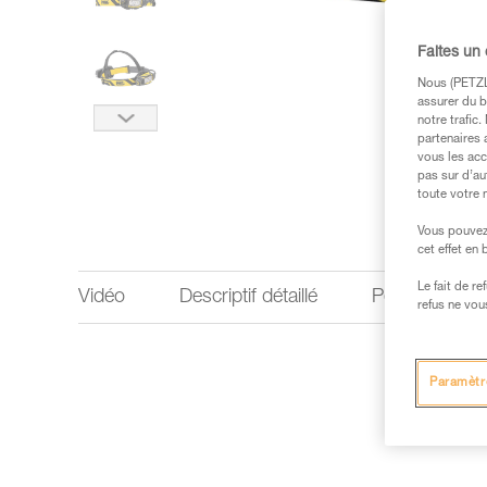
Faites un
Nous (PETZL 
assurer du b
notre trafic
partenaires 
vous les acc
pas sur d’au
toute votre 
Vous pouvez 
cet effet en
Le fait de r
Vidéo
Descriptif détaillé
Performances 
refus ne vou
Paramètr