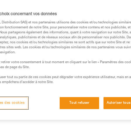
un port équilibré et confortable
aussi étanche à l'eau et à la p
 choix concernant vos données
conditions de travail. Ses trois
garantissent un confort visuel o
Distribution SAS) et nos partenaires utilisons des cookies et/ou technologies similai
Lire la suite
on fonctionnement de notre Site, pour personnaliser notre contenu et nos publicités, et
. Nous partageons également des informations, quant à votre navigation sur notre Site, 
analytiques, publicitaires et de réseaux sociaux afin de personnaliser nos publicités. Da
Trouvez un revendeur
eptez, nos cookies et/ou technologies similaires ne sont actifs que sur notre Site et ne
tres sites web. Les cookies et/ou technologies similaires de nos partenaires vous suiv
navigation.
retirer votre consentement à tout moment en cliquant sur le lien « Paramètres des coo
 bas de page du Site.
efuser tout ou partie de ces cookies peut dégrader votre expérience utilisateur, mais en 
d'éclairage
Informations techniques
Autres pr
s empêchera d’accéder à notre Site.
es des cookies
Tout refuser
Autoriser tous