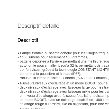
Descriptif détaillé
Descriptif
Lampe frontale puissante conçue pour les usages fréquen
- 1400 lumens pour seulement 185 grammes,
- batterie déportée à l'arrière permettant une meilleure répa
- autonomie pouvant aller jusqu'à 32 h, permettant de travai
- confort visuel, grâce à la technologie CONSTANT LIGHTIN
- étanche à la poussière et à l'eau (IP67),
- robuste, la lampe résiste aux chocs (IK07) et aux chutes (
Plusieurs niveaux d'éclairage et un mode BOOST pour s'ada
- deux niveaux d'éclairage avec faisceau large pour les tr
- deux niveaux d'éclairage avec faisceau mixte pour les tr
- un niveau d'éclairage avec faisceau focalisé et puissant po
- un mode BOOST, avec un éclairage focalisé de 1400 lumen
- éclairage rouge à l'arrière, fixe ou clignotant, pour être 