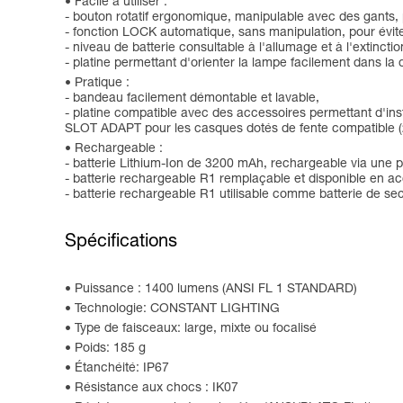
Facile à utiliser :
- bouton rotatif ergonomique, manipulable avec des gants, 
- fonction LOCK automatique, sans manipulation, pour évite
- niveau de batterie consultable à l'allumage et à l'extinct
- platine permettant d'orienter la lampe facilement dans la 
Pratique :
- bandeau facilement démontable et lavable,
- platine compatible avec des accessoires permettant d'in
SLOT ADAPT pour les casques dotés de fente compatible (2
Rechargeable :
- batterie Lithium-Ion de 3200 mAh, rechargeable via une 
- batterie rechargeable R1 remplaçable et disponible en ac
- batterie rechargeable R1 utilisable comme batterie de sec
Spécifications
Puissance : 1400 lumens (ANSI FL 1 STANDARD)
Technologie: CONSTANT LIGHTING
Type de faisceaux: large, mixte ou focalisé
Poids: 185 g
Étanchéité: IP67
Résistance aux chocs : IK07