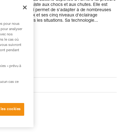
. Robuste, elle résiste aux chocs et aux chutes. Elle est
oussière, ce qui lui permet de s'adapter à de nombreuses
 types de faisceaux et ses cinq niveaux d'éclairage
ptimal dans toutes les situations. Sa technologie...
res pour nous
 pour analyser
avec nos
ns le cas où
 vous suivront
ront pendant
kies » prévu à
aucun cas ce
oduits
 les cookies