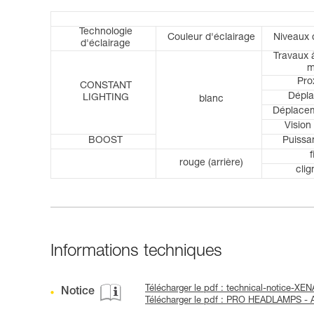
Technologie
Couleur d'éclairage
Niveaux 
d'éclairage
Travaux 
m
Pro
CONSTANT
Dépl
LIGHTING
blanc
Déplacem
Vision 
BOOST
Puissa
f
rouge (arrière)
clig
Informations techniques
Télécharger le pdf : technical-notice-XE
Notice
Télécharger le pdf : PRO HEADLAMPS 