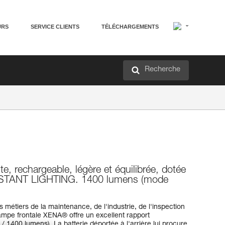
URS
SERVICE CLIENTS
TÉLÉCHARGEMENTS
Recherche
e, rechargeable, légère et équilibrée, dotée
NSTANT LIGHTING. 1400 lumens (mode
 métiers de la maintenance, de l'industrie, de l'inspection
lampe frontale XENA® offre un excellent rapport
1400 lumens). La batterie déportée à l'arrière lui procure