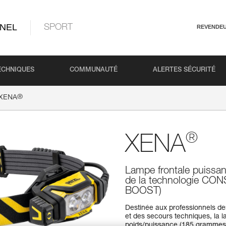
NEL
SPORT
REVENDE
ECHNIQUES
COMMUNAUTÉ
ALERTES SÉCURITÉ
®
XENA
®
XENA
Lampe frontale puissant
de la technologie CO
BOOST)
Destinée aux professionnels des
et des secours techniques, la 
poids/puissance (185 grammes / 