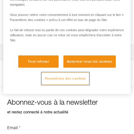
navigation.
Vous pouvez retirer votre consentement à tout moment en cliquant sur le lien «
Paramètres des cookies » prévu à cet effet en bas de page du Site.
Quel harnais pour quels usages ?
Le fait de refuser tout ou partie de ces cookies peut dégrader votre expérience
utilisateur, mais en aucun cas ce refus ne vous empêchera d’accéder à notre
Site.
Télécharger la notice technique (PDF)
Tout refuser
Autoriser tous les cookies
Technical Notice
Voir la page produit
Paramètres des cookies
Abonnez-vous à la newsletter
et restez connecté à notre actualité
Email *