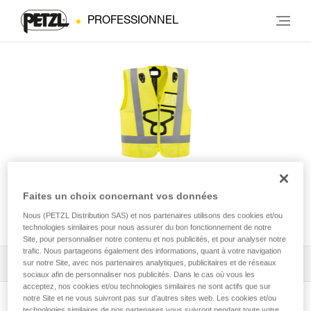
PROFESSIONNEL
Veste HI-VIZ pour harnais
Faites un choix concernant vos données
NEWTON®
Nous (PETZL Distribution SAS) et nos partenaires utilisons des cookies et/ou
technologies similaires pour nous assurer du bon fonctionnement de notre
Site, pour personnaliser notre contenu et nos publicités, et pour analyser notre
trafic. Nous partageons également des informations, quant à votre navigation
sur notre Site, avec nos partenaires analytiques, publicitaires et de réseaux
Tous les conseils techniques
1
Filtrer
sociaux afin de personnaliser nos publicités. Dans le cas où vous les
acceptez, nos cookies et/ou technologies similaires ne sont actifs que sur
notre Site et ne vous suivront pas sur d’autres sites web. Les cookies et/ou
technologies similaires de nos partenaires vous suivront pendant toute votre