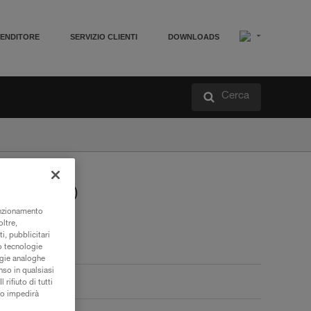
VENDITORE
SERVIZIO CLIENTI
DOWNLOADS
Cerca
®
WTON
unzionamento
oltre,
i, pubblicitari
/o tecnologie
ogie analoghe
nso in qualsiasi
rifiuto di tutti
to impedirà