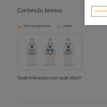
Contenuto tecnico
Impostaz
Tutti i consigli tecnici
Le basi
Quale imbracatura per quali utilizzi?