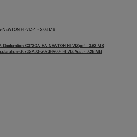
tice-NEWTON HI-VIZ-1 - 2.03 MB
KCA-Declaration-C073GA-HA-NEWTON HI-VIZpdf - 0.63 MB
-Declaration-G073GA00-G073HA00- HI VIZ Vest - 0.28 MB