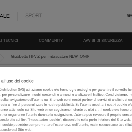
ALE
SPORT
RI
I TECNICI
COMMUNITY
AVVISI DI SICUREZZA
®
Giubbetto HI-VIZ per imbracature NEWTON
all'uso dei cookie
 per imbracature NE
istribution SAS) utilizziamo cookie e/o tecnologie analoghe per garantire il corretto f
 per personalizzare i nostri contenuti e annunci e analizzare il traffico. Condividiamo, in
sulla navigazione dell’utente sul Sito web con i nostri partner di servizi di analisi dei dat
edia al fine di personalizzare le nostre pubblicità. Se l’utente accetta, i nostri cookie e
anno attivi solo sul Sito web e non seguiranno l’utente su altri siti. I cookie e/o tecnol
artner seguiranno l’utente durante la navigazione. L’utente può revocare il proprio conse
iche
do clic sul link “Impostazioni cookie”, disponibile nella parte inferiore del Sito web. Il 
ali cookie potrebbe compromettere l’esperienza dell’utente, ma in nessun caso tale rifiu
i accedere al Sito web.