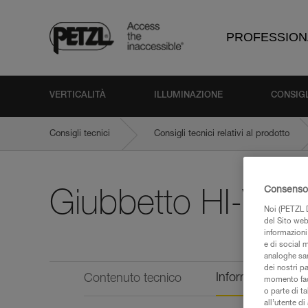
PROFESSION
VERTICALITÀ
ILLUMINAZIONE
CONSIGL
Consigli tecnici
Consigli tecnici relativi al prodotto
Consenso 
Giubbetto HI-VIZ
Noi (PETZL D
del Sito web,
informazioni 
e di social m
analoghe sar
dei nostri p
Informazioni tecn
Contenuto tecnico
momento facen
o parte di t
all’utente d