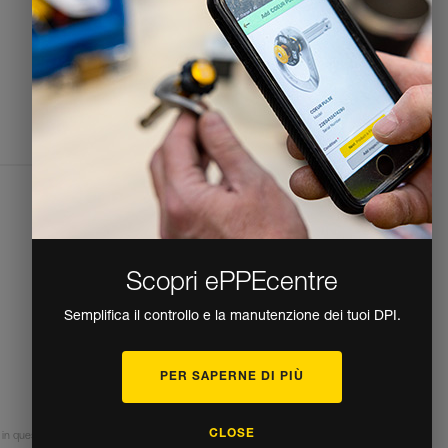
Email
Phone
Modulo di contatto
Accesso stampa
Note legali
Politica di trattamento dei dati personali e di
gestione dei cookie
Accessibility Declaration
Impostazioni cookie
Scopri ePPEcentre
Semplifica il controllo e la manutenzione dei tuoi DPI.
PER SAPERNE DI PIÙ
CLOSE
in queste attività. Petzl contact Other