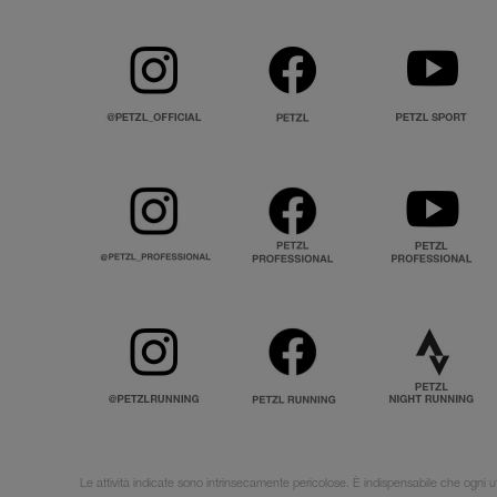
Le attività indicate sono intrinsecamente pericolose. È indispensabile che ogni ut