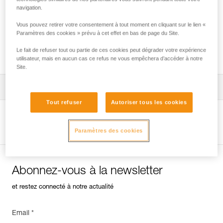
navigation.
Vous pouvez retirer votre consentement à tout moment en cliquant sur le lien «
Paramètres des cookies » prévu à cet effet en bas de page du Site.
Quel harnais pour quels usages ?
Le fait de refuser tout ou partie de ces cookies peut dégrader votre expérience
utilisateur, mais en aucun cas ce refus ne vous empêchera d’accéder à notre
Site.
Télécharger la notice technique (PDF)
Tout refuser
Autoriser tous les cookies
Technical Notice
Voir la page produit
Paramètres des cookies
Abonnez-vous à la newsletter
et restez connecté à notre actualité
Email *