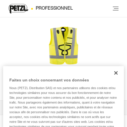
PROFESSIONNEL
Veste HI-VIZ pour harnais
Faites un choix concernant vos données
NEWTON®
Nous (PETZL Distribution SAS) et nos partenaires utilisons des cookies et/ou
technologies similaires pour nous assurer du bon fonctionnement de notre
Site, pour personnaliser notre contenu et nos publicités, et pour analyser notre
trafic. Nous partageons également des informations, quant à votre navigation
sur notre Site, avec nos partenaires analytiques, publicitaires et de réseaux
Tous les conseils techniques
1
Filtrer
sociaux afin de personnaliser nos publicités. Dans le cas où vous les
acceptez, nos cookies et/ou technologies similaires ne sont actifs que sur
notre Site et ne vous suivront pas sur d’autres sites web. Les cookies et/ou
technologies similaires de nos partenaires vous suivront pendant toute votre