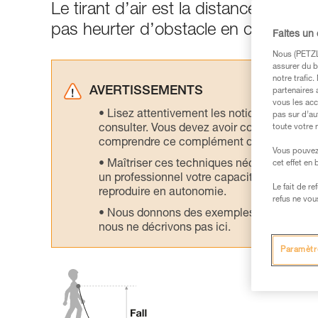
Le tirant d’air est la distance de dé
pas heurter d’obstacle en chutant.
Faites un
Nous (PETZL 
assurer du b
notre trafic
AVERTISSEMENTS
partenaires 
vous les acc
Lisez attentivement les notices technique
pas sur d’au
consulter. Vous devez avoir compris les in
toute votre 
comprendre ce complément d’informations
Vous pouvez 
Maîtriser ces techniques nécessite une f
cet effet en
un professionnel votre capacité à refaire la
Le fait de r
reproduire en autonomie.
refus ne vou
Nous donnons des exemples de techniques l
nous ne décrivons pas ici.
Paramètr