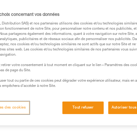
gagement nécessaire sous l’utilisateur pour n
 choix concernant vos données
Distribution SAS) et nos partenaires utilisons des cookies et/ou technologies similai
on fonctionnement de notre Site, pour personnaliser notre contenu et nos publicités, et
. Nous partageons également des informations, quant à votre navigation sur notre Site, 
analytiques, publicitaires et de réseaux sociaux afin de personnaliser nos publicités. Da
eptez, nos cookies et/ou technologies similaires ne sont actifs que sur notre Site et ne
s des produits utilisés dans ce conseil avant de le
tres sites web. Les cookies et/ou technologies similaires de nos partenaires vous suiv
formations de la notice technique pour pouvoir
navigation.
.
retirer votre consentement à tout moment en cliquant sur le lien « Paramètres des coo
ormation et un entraînement spécifique. Validez avec
 bas de page du Site.
 manipulation, seul, en toute sécurité, avant de la
efuser tout ou partie de ces cookies peut dégrader votre expérience utilisateur, mais en 
s empêchera d’accéder à notre Site.
iées à votre activité. Il peut en exister d’autres que
es des cookies
Tout refuser
Autoriser tous