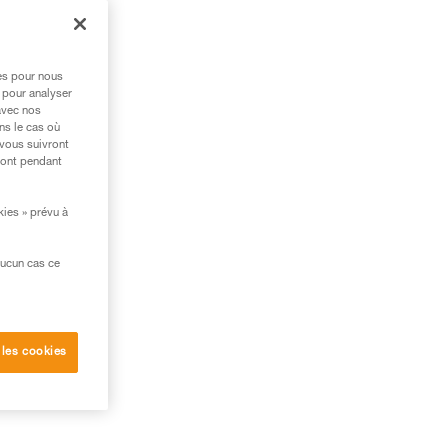
e
res pour nous
 pour analyser
avec nos
ns le cas où
 vous suivront
ront pendant
kies » prévu à
aucun cas ce
 les cookies