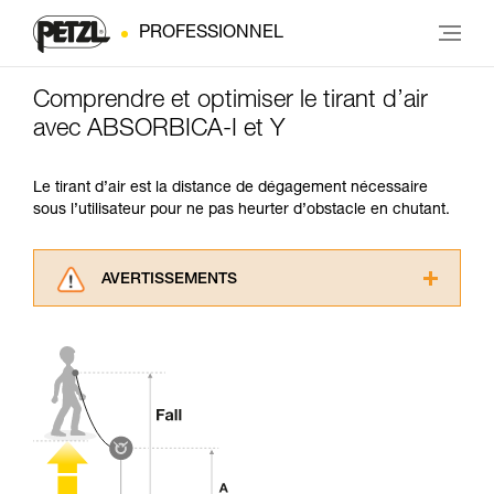
PROFESSIONNEL
Comprendre et optimiser le tirant d’air
avec ABSORBICA-I et Y
Le tirant d’air est la distance de dégagement nécessaire
sous l’utilisateur pour ne pas heurter d’obstacle en chutant.
AVERTISSEMENTS
Lisez attentivement les notices techniques des
produits utilisés dans ce conseil avant de le
consulter. Vous devez avoir compris les
informations de la notice technique pour
pouvoir comprendre ce complément
d’informations.
Maîtriser ces techniques nécessite une
formation et un entraînement spécifique. Validez