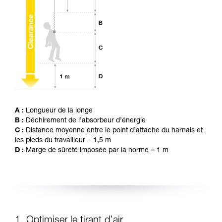
avec un professionnel votre capacité à refaire
la manipulation, seul, en toute sécurité, avant
de la reproduire en autonomie.
Nous donnons des exemples de techniques
liées à votre activité. Il peut en exister d’autres
que nous ne décrivons pas ici.
A :
Longueur de la longe
B :
Déchirement de l’absorbeur d’énergie
C :
Distance moyenne entre le point d’attache du harnais et
les pieds du travailleur = 1,5 m
D :
Marge de sûreté imposée par la norme = 1 m
1. Optimiser le tirant d’air