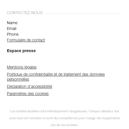
CONTACTEZ-NOUS
Name
Email
Phone
Formulaire de contact
Espace presse
Mentions légales
Politique de confidentialité et de traitement des données
personnelles
Déclaration d'accessibilité
Paramètres des cookies
Les activités illustrées sont intrinsèquement dangereuses. Chaque utilisateur doit
avoir suivi une formation et avoir des compétences pour l’usage des équipements
lors de ces activités.