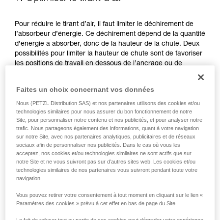
Pour réduire le tirant d’air, il faut limiter le déchirement de
l’absorbeur d’énergie. Ce déchirement dépend de la quantité
d’énergie à absorber, donc de la hauteur de la chute. Deux
possibilités pour limiter la hauteur de chute sont de favoriser
les positions de travail en dessous de l’ancrage ou de
réduire la longueur de sa longe.
Faites un choix concernant vos données
FAVORISER LES POSITIONS DE TRAVAIL EN DESSOUS DE
Nous (PETZL Distribution SAS) et nos partenaires utilisons des cookies et/ou
L’ANCRAGE
technologies similaires pour nous assurer du bon fonctionnement de notre
Site, pour personnaliser notre contenu et nos publicités, et pour analyser notre
trafic. Nous partageons également des informations, quant à votre navigation
sur notre Site, avec nos partenaires analytiques, publicitaires et de réseaux
sociaux afin de personnaliser nos publicités. Dans le cas où vous les
acceptez, nos cookies et/ou technologies similaires ne sont actifs que sur
notre Site et ne vous suivront pas sur d’autres sites web. Les cookies et/ou
technologies similaires de nos partenaires vous suivront pendant toute votre
navigation.
Vous pouvez retirer votre consentement à tout moment en cliquant sur le lien «
Paramètres des cookies » prévu à cet effet en bas de page du Site.