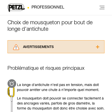
PROFESSIONNEL
Choix de mousqueton pour bout de
longe d'antichute
AVERTISSEMENTS
Lisez attentivement les notices techniques des
produits utilisés dans ce conseil avant de le
consulter. Vous devez avoir compris les
Problématique et risques principaux
informations de la notice technique pour
pouvoir comprendre ce complément
d’informations.
La longe d'antichute n’est pas en tension, mais doit
Maîtriser ces techniques nécessite une
pouvoir arrêter une chute à n’importe quel moment.
formation et un entraînement spécifique. Validez
avec un professionnel votre capacité à refaire
Le mousqueton doit pouvoir se connecter facilement à
la manipulation, seul, en toute sécurité, avant
des ancrages variés, parfois de gros diamètre, la
de la reproduire en autonomie.
forme du mousqueton doit donc être choisie avec soin.
Nous donnons des exemples de techniques