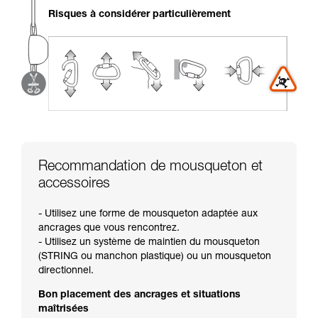
liées à votre activité. Il peut en exister d’autres
Risques à considérer particulièrement
que nous ne décrivons pas ici.
Recommandation de mousqueton et
accessoires
- Utilisez une forme de mousqueton adaptée aux
ancrages que vous rencontrez.
- Utilisez un système de maintien du mousqueton
(STRING ou manchon plastique) ou un mousqueton
directionnel.
Bon placement des ancrages et situations
maîtrisées