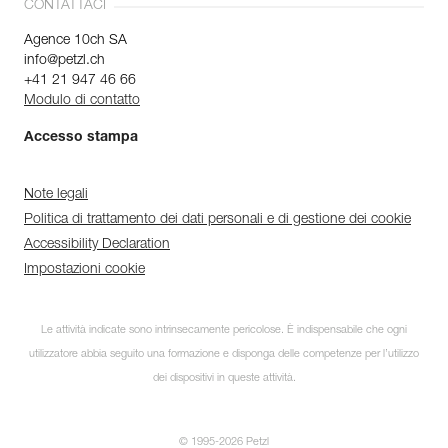
CONTATTACI
Agence 10ch SA
info@petzl.ch
+41 21 947 46 66
Modulo di contatto
Accesso stampa
Note legali
Politica di trattamento dei dati personali e di gestione dei cookie
Accessibility Declaration
Impostazioni cookie
Le attività indicate sono intrinsecamente pericolose. È indispensabile che ogni
utilizzatore abbia seguito una formazione e disponga delle competenze per l’utilizzo
dei dispositivi in queste attività.
© 1995-2026 Petzl