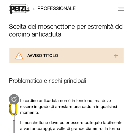
PROFESSIONALE
Scelta del moschettone per estremità del
cordino anticaduta
AVVISO TITOLO
Leggere attentamente le istruzioni tecniche dei
prodotti utilizzati in questo consiglio prima di
consultarlo. Dovete aver compreso le
Problematica e rischi principali
informazioni dell’istruzione tecnica per poter
capire queste ulteriori informazioni.
La padronanza di queste tecniche richiede una
Il cordino anticaduta non è in tensione, ma deve
formazione ed un addestramento specifico.
essere in grado di arrestare una caduta in qualsiasi
Verificate con un professionista la vostra
momento.
capacità di rifare la manovra, da soli, in piena
sicurezza, prima di riprodurla autonomamente.
Il moschettone deve poter essere collegato facilmente
Forniamo esempi di tecniche relative alla vostra
a vari ancoraggi, a volte di grande diametro, la forma
attività. Ne possono esistere altre che non