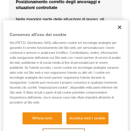
Posizionamento corretto degli ancoraggi e
situazioni controllate
Nella maggior parte delle situazioni di lavoro, gli
ancoraggi sono previsti e posizionati per ridurre i
rischi in caso di caduta.
Consenso all'uso dei cookie
Noi (PETZL Distribution SAS) utilizziamo cookie e/o tecnologie analoghe per
garantire il corretto funzionamento del Sito web, per personalizzare i nostri
contenuti e annunci e analizzare il traffico. Condividiamo, inoltre, informazioni
sulla navigazione dell’utente sul Sito web con i nostri partner di servizi di analisi
dei dati, pubblicitari e di social media al fine di personalizzare le nostre
pubblicità. Se l’utente accetta, i nostri cookie e/o tecnologie analoghe saranno
attivi solo sul Sito web e non seguiranno l’utente su altri siti. I cookie e/o
tecnologie analoghe dei nostri partner seguiranno l’utente durante la
navigazione. L’utente può revocare il proprio consenso in qualsiasi momento
facendo clic sul link “Impostazioni cookie”, disponibile nella parte inferiore del
Sito web. Il rifiuto di tutti o parte di tali cookie potrebbe compromettere
l’esperienza dell’utente, ma in nessun caso tale rifiuto impedirà all’utente di
accedere al Sito web.
Rifiuta tutti
Accetta tutti i cookie