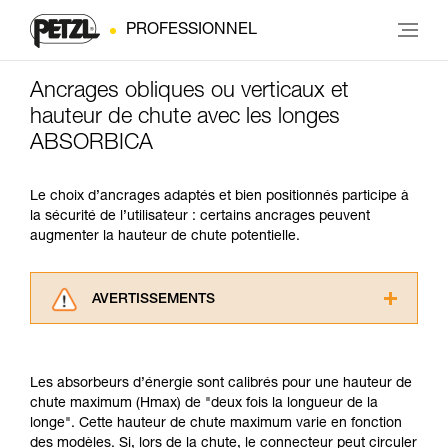
PROFESSIONNEL
Ancrages obliques ou verticaux et
hauteur de chute avec les longes
ABSORBICA
Le choix d’ancrages adaptés et bien positionnés participe à
la sécurité de l’utilisateur : certains ancrages peuvent
augmenter la hauteur de chute potentielle.
AVERTISSEMENTS
Lisez attentivement les notices techniques des
produits utilisés dans ce conseil avant de le
consulter. Vous devez avoir compris les
Les absorbeurs d’énergie sont calibrés pour une hauteur de
informations de la notice technique pour
chute maximum (Hmax) de "deux fois la longueur de la
pouvoir comprendre ce complément
longe". Cette hauteur de chute maximum varie en fonction
d’informations.
des modèles. Si, lors de la chute, le connecteur peut circuler