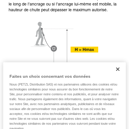
Maîtriser ces techniques nécessite une
le long de l’ancrage ou si l’ancrage lui-même est mobile, la
formation et un entraînement spécifique. Validez
hauteur de chute peut dépasser le maximum autorisé.
avec un professionnel votre capacité à refaire
la manipulation, seul, en toute sécurité, avant
de la reproduire en autonomie.
Nous donnons des exemples de techniques
liées à votre activité. Il peut en exister d’autres
que nous ne décrivons pas ici.
Faites un choix concernant vos données
Nous (PETZL Distribution SAS) et nos partenaires utilisons des cookies et/ou
technologies similaires pour nous assurer du bon fonctionnement de notre
Site, pour personnaliser notre contenu et nos publicités, et pour analyser notre
trafic. Nous partageons également des informations, quant à votre navigation
sur notre Site, avec nos partenaires analytiques, publicitaires et de réseaux
sociaux afin de personnaliser nos publicités. Dans le cas où vous les
acceptez, nos cookies et/ou technologies similaires ne sont actifs que sur
notre Site et ne vous suivront pas sur d’autres sites web. Les cookies et/ou
technologies similaires de nos partenaires vous suivront pendant toute votre
navigation.