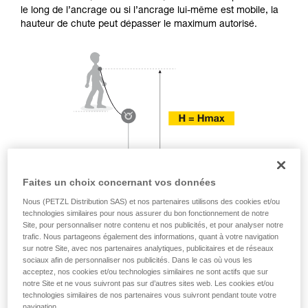
Maîtriser ces techniques nécessite une
le long de l’ancrage ou si l’ancrage lui-même est mobile, la
formation et un entraînement spécifique. Validez
hauteur de chute peut dépasser le maximum autorisé.
avec un professionnel votre capacité à refaire
la manipulation, seul, en toute sécurité, avant
de la reproduire en autonomie.
Nous donnons des exemples de techniques
liées à votre activité. Il peut en exister d’autres
que nous ne décrivons pas ici.
Faites un choix concernant vos données
Nous (PETZL Distribution SAS) et nos partenaires utilisons des cookies et/ou
technologies similaires pour nous assurer du bon fonctionnement de notre
Site, pour personnaliser notre contenu et nos publicités, et pour analyser notre
trafic. Nous partageons également des informations, quant à votre navigation
sur notre Site, avec nos partenaires analytiques, publicitaires et de réseaux
sociaux afin de personnaliser nos publicités. Dans le cas où vous les
acceptez, nos cookies et/ou technologies similaires ne sont actifs que sur
notre Site et ne vous suivront pas sur d’autres sites web. Les cookies et/ou
technologies similaires de nos partenaires vous suivront pendant toute votre
navigation.