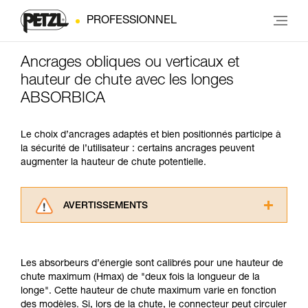
PROFESSIONNEL
Ancrages obliques ou verticaux et
hauteur de chute avec les longes
ABSORBICA
Le choix d’ancrages adaptés et bien positionnés participe à
la sécurité de l’utilisateur : certains ancrages peuvent
augmenter la hauteur de chute potentielle.
AVERTISSEMENTS
Lisez attentivement les notices techniques des
produits utilisés dans ce conseil avant de le
consulter. Vous devez avoir compris les
Les absorbeurs d’énergie sont calibrés pour une hauteur de
informations de la notice technique pour
chute maximum (Hmax) de "deux fois la longueur de la
pouvoir comprendre ce complément
longe". Cette hauteur de chute maximum varie en fonction
d’informations.
des modèles. Si, lors de la chute, le connecteur peut circuler