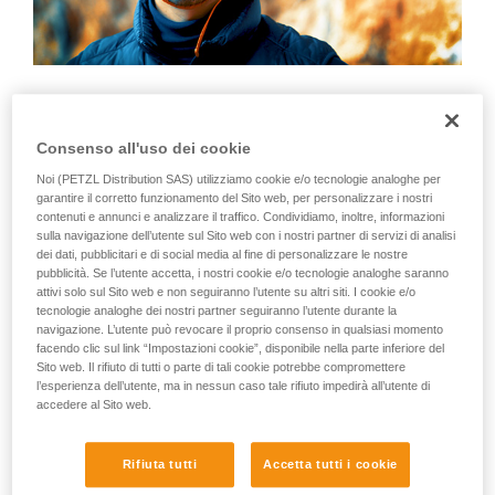
Consenso all'uso dei cookie
Noi (PETZL Distribution SAS) utilizziamo cookie e/o tecnologie analoghe per
garantire il corretto funzionamento del Sito web, per personalizzare i nostri
contenuti e annunci e analizzare il traffico. Condividiamo, inoltre, informazioni
sulla navigazione dell’utente sul Sito web con i nostri partner di servizi di analisi
dei dati, pubblicitari e di social media al fine di personalizzare le nostre
pubblicità. Se l’utente accetta, i nostri cookie e/o tecnologie analoghe saranno
attivi solo sul Sito web e non seguiranno l’utente su altri siti. I cookie e/o
tecnologie analoghe dei nostri partner seguiranno l’utente durante la
navigazione. L’utente può revocare il proprio consenso in qualsiasi momento
facendo clic sul link “Impostazioni cookie”, disponibile nella parte inferiore del
Sito web. Il rifiuto di tutti o parte di tali cookie potrebbe compromettere
l’esperienza dell’utente, ma in nessun caso tale rifiuto impedirà all’utente di
accedere al Sito web.
Da molti alpinisti, Ray Verseau è considerato "il miglior
Rifiuta tutti
Accetta tutti i cookie
assicuratore al mondo"… Per lui, l'assicurazione non è solo