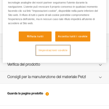
tecnologie analoghe dei nostri partner seguiranno l’utente durante la
navigazione. L’utente può revocare il proprio consenso in qualsiasi momento
facendo clic sul link “Impostazioni cookie”, disponibile nella parte inferiore del
Sito web. Il rifiuto di tutti o parte di tali cookie potrebbe compromettere
Come passare dagli sci ai ramponi sul
l’esperienza dell’utente, ma in nessun caso tale rifiuto impedirà all’utente di
pendio
accedere al Sito web.
Rifiuta tutti
Accetta tutti i cookie
Scarica la scheda tecnica (PDF)
Impostazioni cookie
Technical Notice
Procedura di verifica del DPI
verif-EPI-piolets-procedure-IT
Verifica del prodotto
Technical Notice
verif-EPI-piolet-suivi-IT
Consigli per la manutenzione del materiale Petzl
Technical Notice
entretien-piolets-crampons-broches_IT
Guarda la pagina prodotto