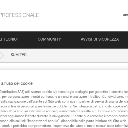
PROFESSIONALE
RI
I TECNICI
COMMUNITY
AVVISI DI SICUREZZA
SUM’TEC
all'uso dei cookie
istribution SAS) utilizziamo cookie e/o tecnologie analoghe per garantire il corretto f
 per personalizzare i nostri contenuti e annunci e analizzare il traffico. Condividiamo, in
sulla navigazione dell’utente sul Sito web con i nostri partner di servizi di analisi dei dat
edia al fine di personalizzare le nostre pubblicità. Se l’utente accetta, i nostri cookie e
anno attivi solo sul Sito web e non seguiranno l’utente su altri siti. I cookie e/o tecnol
iche
artner seguiranno l’utente durante la navigazione. L’utente può revocare il proprio conse
do clic sul link “Impostazioni cookie”, disponibile nella parte inferiore del Sito web. Il 
ali cookie potrebbe compromettere l’esperienza dell’utente, ma in nessun caso tale rifiu