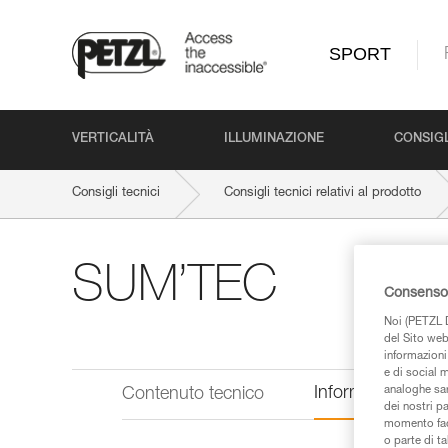
SPORT
VERTICALITÀ
ILLUMINAZIONE
CONSIGL
Consigli tecnici
Consigli tecnici relativi al prodotto
SUM’TEC
Consenso 
Noi (PETZL D
del Sito web,
informazioni 
e di social m
analoghe sar
Informazioni tecn
Contenuto tecnico
dei nostri p
momento facen
o parte di t