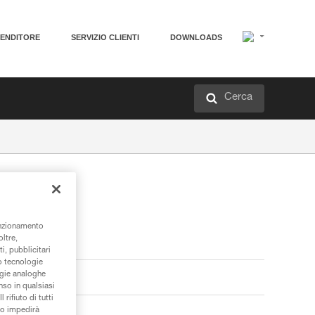
VENDITORE
SERVIZIO CLIENTI
DOWNLOADS
Cerca
unzionamento
oltre,
i, pubblicitari
/o tecnologie
ogie analoghe
nso in qualsiasi
rifiuto di tutti
to impedirà