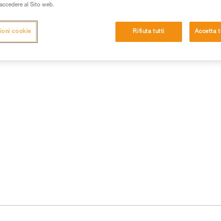
i accedere al Sito web.
ioni cookie
Rifiuta tutti
Accetta t