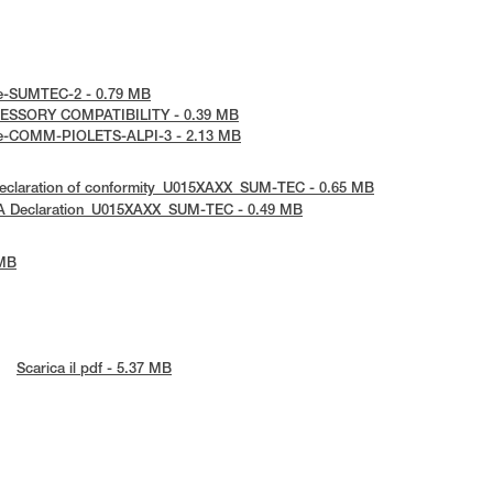
tice-SUMTEC-2 - 0.79 MB
ACCESSORY COMPATIBILITY - 0.39 MB
otice-COMM-PIOLETS-ALPI-3 - 2.13 MB
C Declaration of conformity_U015XAXX_SUM-TEC - 0.65 MB
KCA Declaration_U015XAXX_SUM-TEC - 0.49 MB
 MB
Scarica il pdf - 5.37 MB