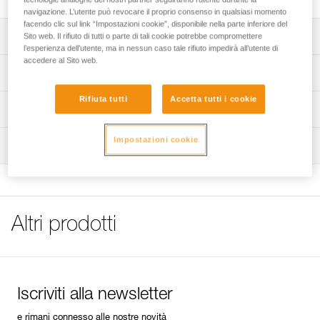
navigazione. L’utente può revocare il proprio consenso in qualsiasi momento
facendo clic sul link “Impostazioni cookie”, disponibile nella parte inferiore del
Descrizione
Sito web. Il rifiuto di tutti o parte di tali cookie potrebbe compromettere
l’esperienza dell’utente, ma in nessun caso tale rifiuto impedirà all’utente di
accedere al Sito web.
Compatibile con il crashpad CIRRO (K01AO).
Specifiche tecniche
Rifiuta tutti
Accetta tutti i cookie
Dettagli codice
Informazioni tecniche
Codice : K002AA00
FAQ
Impostazioni cookie
Ispezione
Garanzia : 3 anni
FAQ
Confezione : 1
See all technical content
Altri prodotti
Iscriviti alla newsletter
e rimani connesso alle nostre novità