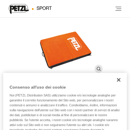
SPORT
Consenso all'uso dei cookie
Noi (PETZL Distribution SAS) utilizziamo cookie e/o tecnologie analoghe per
Custodia CIRRO
garantire il corretto funzionamento del Sito web, per personalizzare i nostri
contenuti e annunci e analizzare il traffico. Condividiamo, inoltre, informazioni
sulla navigazione dell’utente sul Sito web con i nostri partner di servizi di analisi
Custodia di ricambio per crashpad CIRRO
dei dati, pubblicitari e di social media al fine di personalizzare le nostre
pubblicità. Se l’utente accetta, i nostri cookie e/o tecnologie analoghe saranno
attivi solo sul Sito web e non seguiranno l’utente su altri siti. I cookie e/o
Custodia di ricambio per crashpad CIRRO.
tecnologie analoghe dei nostri partner seguiranno l’utente durante la