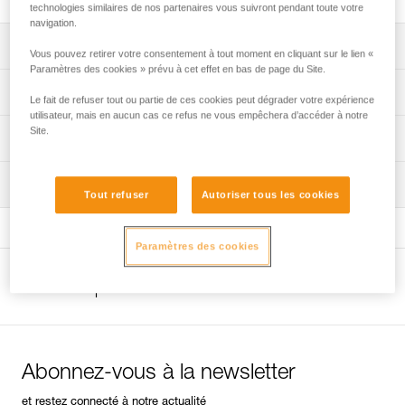
technologies similaires de nos partenaires vous suivront pendant toute votre
navigation.
Descriptif
Vous pouvez retirer votre consentement à tout moment en cliquant sur le lien «
Paramètres des cookies » prévu à cet effet en bas de page du Site.
Compatible avec le crashpad CIRRO (K01AO).
Spécifications techniques
Le fait de refuser tout ou partie de ces cookies peut dégrader votre expérience
utilisateur, mais en aucun cas ce refus ne vous empêchera d’accéder à notre
Site.
Spécifications référence(s)
Informations techniques
Référence : K002AA00
FAQ
Inspection
Garantie : 3 ans
FAQ
Tout refuser
Autoriser tous les cookies
Conditionnement : 1
Voir tous les contenus techniques
Paramètres des cookies
Autres produits
Abonnez-vous à la newsletter
et restez connecté à notre actualité