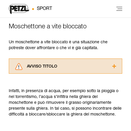
SPORT
Moschettone a vite bloccato
Un moschettone a vite bloccato è una situazione che
potreste dover affrontare o che vi è già capitata.
AVVISO TITOLO
Leggere attentamente le istruzioni tecniche dei
prodotti utilizzati in questo consiglio prima di
consultarlo. Dovete aver compreso le
Infatti, in presenza di acqua, per esempio sotto la pioggia o
informazioni dell’istruzione tecnica per poter
nel torrentismo, l’acqua s’infiltra nella ghiera del
capire queste ulteriori informazioni.
moschettone e può rimuovere il grasso originariamente
La padronanza di queste tecniche richiede una
presente sulla ghiera. In tal caso, si possono incontrare delle
formazione ed un addestramento specifico.
difficoltà a bloccare/sbloccare la ghiera del moschettone.
Verificate con un professionista la vostra
capacità di rifare la manovra, da soli, in piena
sicurezza, prima di riprodurla autonomamente.