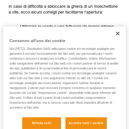
Forniamo esempi di tecniche relative alla vostra
In caso di difficoltà a sbloccare la ghiera di un moschettone
attività. Ne possono esistere altre che non
a vite, ecco alcuni consigli per facilitarne l’apertura:
vengono qui descritte.
Utilizzare la corda o una fettuccia da legare intorno
alla ghiera per aumentare il braccio di leva sulla
ghiera.
Consenso all'uso dei cookie
Noi (PETZL Distribution SAS) utilizziamo cookie e/o tecnologie analoghe per
garantire il corretto funzionamento del Sito web, per personalizzare i nostri
contenuti e annunci e analizzare il traffico. Condividiamo, inoltre, informazioni
sulla navigazione dell’utente sul Sito web con i nostri partner di servizi di analisi
dei dati, pubblicitari e di social media al fine di personalizzare le nostre
pubblicità. Se l’utente accetta, i nostri cookie e/o tecnologie analoghe saranno
attivi solo sul Sito web e non seguiranno l’utente su altri siti. I cookie e/o
tecnologie analoghe dei nostri partner seguiranno l’utente durante la
navigazione. L’utente può revocare il proprio consenso in qualsiasi momento
facendo clic sul link “Impostazioni cookie”, disponibile nella parte inferiore del
Sito web. Il rifiuto di tutti o parte di tali cookie potrebbe compromettere
l’esperienza dell’utente, ma in nessun caso tale rifiuto impedirà all’utente di
accedere al Sito web.
Rifiuta tutti
Accetta tutti i cookie