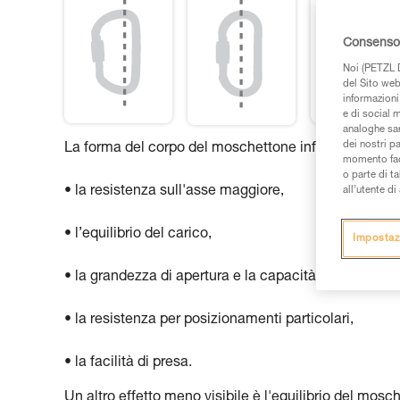
Consenso 
Noi (PETZL D
del Sito web,
informazioni 
e di social m
analoghe sar
dei nostri p
La forma del corpo del moschettone influisce su:
momento facen
o parte di t
• la resistenza sull'asse maggiore,
all’utente d
• l’equilibrio del carico,
Impostaz
• la grandezza di apertura e la capacità,
• la resistenza per posizionamenti particolari,
• la facilità di presa.
Un altro effetto meno visibile è l'equilibrio del mos