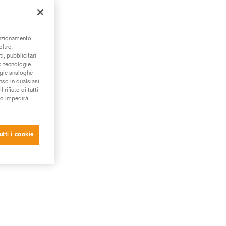
unzionamento
oltre,
i, pubblicitari
/o tecnologie
ogie analoghe
nso in qualsiasi
rifiuto di tutti
to impedirà
utti i cookie