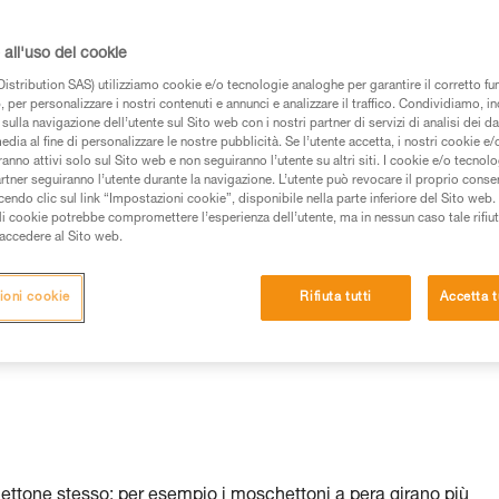
all'uso dei cookie
istribution SAS) utilizziamo cookie e/o tecnologie analoghe per garantire il corretto f
 per personalizzare i nostri contenuti e annunci e analizzare il traffico. Condividiamo, in
sulla navigazione dell’utente sul Sito web con i nostri partner di servizi di analisi dei dat
edia al fine di personalizzare le nostre pubblicità. Se l’utente accetta, i nostri cookie e
anno attivi solo sul Sito web e non seguiranno l’utente su altri siti. I cookie e/o tecnol
artner seguiranno l’utente durante la navigazione. L’utente può revocare il proprio conse
do clic sul link “Impostazioni cookie”, disponibile nella parte inferiore del Sito web. Il 
ali cookie potrebbe compromettere l’esperienza dell’utente, ma in nessun caso tale rifiu
i accedere al Sito web.
ioni cookie
Rifiuta tutti
Accetta t
chettone stesso: per esempio i moschettoni a pera girano più