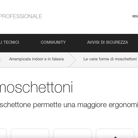
PROFESSIONALE
RI
I TECNICI
COMMUNITY
AVVISI DI SICUREZZA
Arrampicata indoor e in falesia
Le varie forme di moschettoni
 moschettoni
oschettone permette una maggiore ergonom