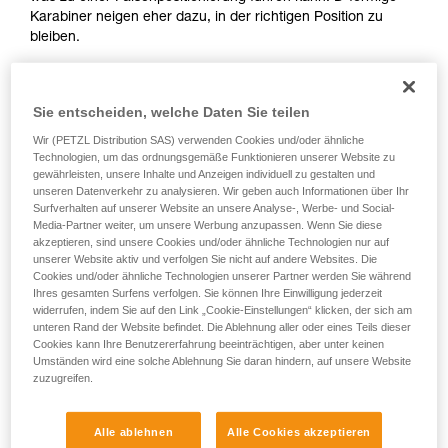
Karabiner neigen eher dazu, in der richtigen Position zu
bleiben.
Sie entscheiden, welche Daten Sie teilen
Wir (PETZL Distribution SAS) verwenden Cookies und/oder ähnliche
Technologien, um das ordnungsgemäße Funktionieren unserer Website zu
D
gewährleisten, unsere Inhalte und Anzeigen individuell zu gestalten und
unseren Datenverkehr zu analysieren. Wir geben auch Informationen über Ihr
Surfverhalten auf unserer Website an unsere Analyse-, Werbe- und Social-
Positionierung der Last in der Achse mit der
Media-Partner weiter, um unsere Werbung anzupassen. Wenn Sie diese
höchsten Bruchlast, möglichst nahe an der
akzeptieren, sind unsere Cookies und/oder ähnliche Technologien nur auf
geschlossenen Seite des Körpers. Geeignet
unserer Website aktiv und verfolgen Sie nicht auf andere Websites. Die
für einfache Lasten (Verbindung von
Cookies und/oder ähnliche Technologien unserer Partner werden Sie während
Geräten, Verbindung mit dem Ankerpunkt).
Ihres gesamten Surfens verfolgen. Sie können Ihre Einwilligung jederzeit
widerrufen, indem Sie auf den Link „Cookie-Einstellungen“ klicken, der sich am
unteren Rand der Website befindet. Die Ablehnung aller oder eines Teils dieser
Cookies kann Ihre Benutzererfahrung beeinträchtigen, aber unter keinen
Umständen wird eine solche Ablehnung Sie daran hindern, auf unsere Website
zuzugreifen.
Alle ablehnen
Alle Cookies akzeptieren