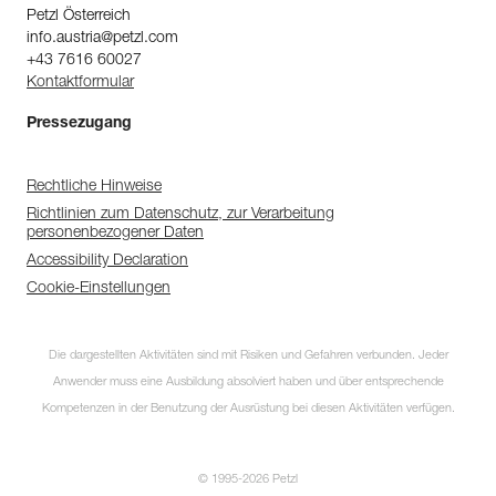
Petzl Österreich
info.austria@petzl.com
+43 7616 60027
Kontaktformular
Pressezugang
Rechtliche Hinweise
Richtlinien zum Datenschutz, zur Verarbeitung
personenbezogener Daten
Accessibility Declaration
Cookie-Einstellungen
Die dargestellten Aktivitäten sind mit Risiken und Gefahren verbunden. Jeder
Anwender muss eine Ausbildung absolviert haben und über entsprechende
Kompetenzen in der Benutzung der Ausrüstung bei diesen Aktivitäten verfügen.
© 1995-2026 Petzl