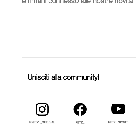
e rimani connesso alle nostre novità
Unisciti alla community!