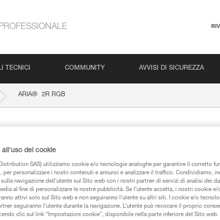
PROFESSIONALE
RI
I TECNICI
COMMUNITY
AVVISI DI SICUREZZA
®
ARIA
2R RGB
all'uso dei cookie
istribution SAS) utilizziamo cookie e/o tecnologie analoghe per garantire il corretto f
 per personalizzare i nostri contenuti e annunci e analizzare il traffico. Condividiamo, in
sulla navigazione dell’utente sul Sito web con i nostri partner di servizi di analisi dei dat
edia al fine di personalizzare le nostre pubblicità. Se l’utente accetta, i nostri cookie e
iche
anno attivi solo sul Sito web e non seguiranno l’utente su altri siti. I cookie e/o tecnol
artner seguiranno l’utente durante la navigazione. L’utente può revocare il proprio conse
do clic sul link “Impostazioni cookie”, disponibile nella parte inferiore del Sito web. Il 