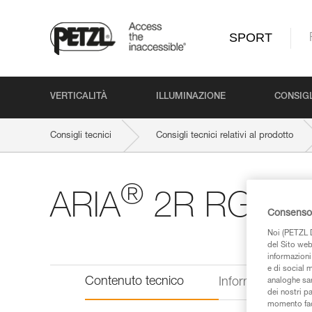
SPORT
VERTICALITÀ
ILLUMINAZIONE
CONSIGL
Consigli tecnici
Consigli tecnici relativi al prodotto
®
ARIA
2R RGB
Consenso 
Noi (PETZL D
del Sito web,
informazioni 
e di social m
Contenuto tecnico
Informazioni tecn
analoghe sar
dei nostri p
momento facen