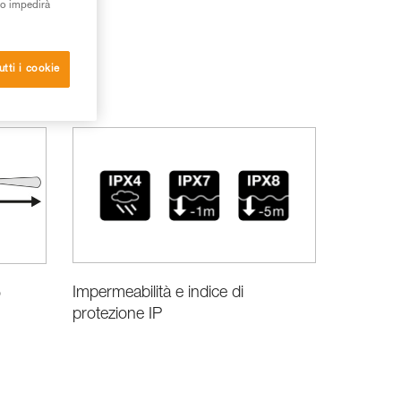
to impedirà
utti i cookie
Impermeabilità e indice di
o
protezione IP