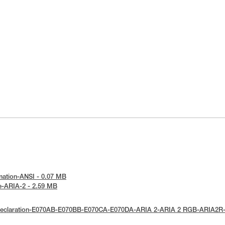
ormation-ANSI - 0.07 MB
ice-ARIA-2 - 2.59 MB
UE-Declaration-E070AB-E070BB-E070CA-E070DA-ARIA 2-ARIA 2 RGB-ARIA2R