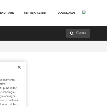
VENDITORE
SERVIZIO CLIENTI
DOWNLOADS
Cerca
unzionamento
oltre,
i, pubblicitari
/o tecnologie
ogie analoghe
nso in qualsiasi
rifiuto di tutti